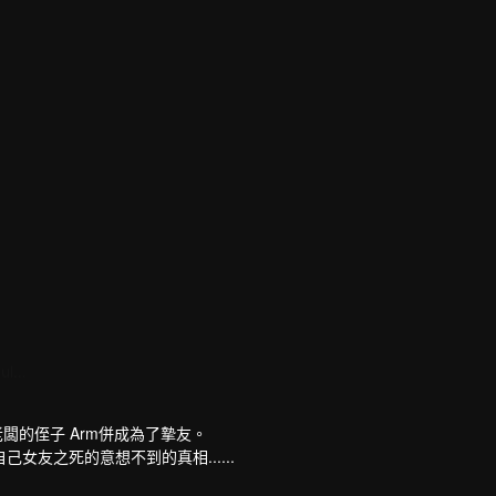
Punika Kulsoontornrut
Srisakul Vanasatid
演員
老闆的侄子 Arm併成為了摯友。
友之死的意想不到的真相......