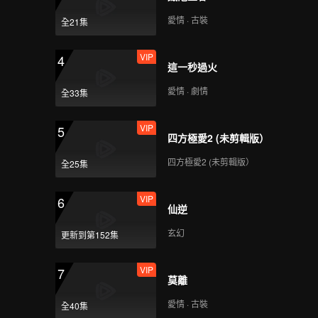
最後的時光_06B
愛情 · 古裝
全21集
VIP
4
這一秒過火
最後的時光_06C
愛情 · 劇情
全33集
VIP
5
四方極愛2 (未剪輯版）
最後的時光_07A
四方極愛2 (未剪輯版）
全25集
VIP
6
仙逆
最後的時光_07B
玄幻
更新到第152集
VIP
7
莫離
最後的時光_07C
愛情 · 古裝
全40集