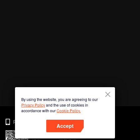
By using the website, you are agreeing to our
Privacy Policy
and the use of cookies in
accordance with our
Cookie Policy.
Phone
Accept