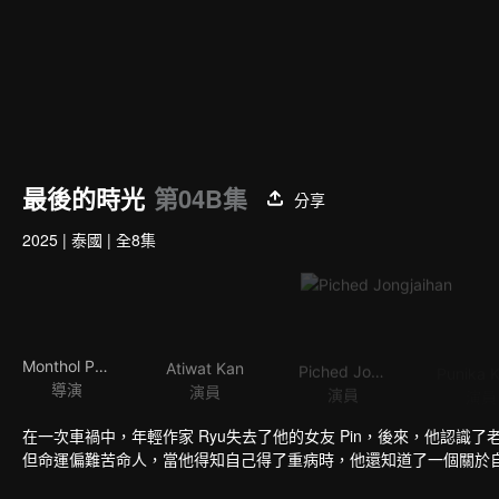
最後的時光
第04B集
分享
2025
|
泰國
|
全8集
Monthol Pakdeesuwan
Atiwat Kan
Piched Jongjaihan
導演
演員
演員
演員
在一次車禍中，年輕作家 Ryu失去了他的女友 Pin，後來，他認識了
但命運偏難苦命人，當他得知自己得了重病時，他還知道了一個關於自己女