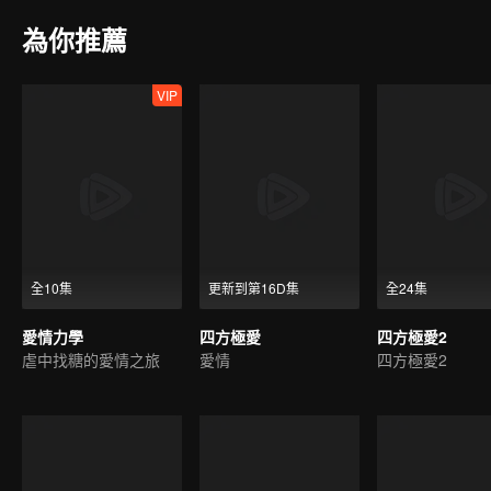
為你推薦
VIP
全10集
更新到第16D集
全24集
愛情力學
四方極愛
四方極愛2
虐中找糖的愛情之旅
愛情
四方極愛2