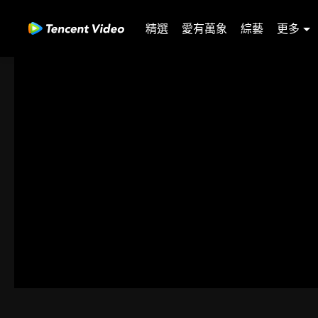
精選
愛有萬象
綜藝
更多