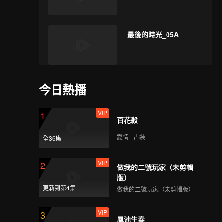
最後的時光_05A
最後的時光_05B
今日熱播
VIP
1
百花殺
最後的時光_05C
愛情 · 古裝
全36集
VIP
2
做我的二號玩家（未剪輯
版）
最後的時光_06A
更新到第4集
做我的二號玩家（未剪輯版）
VIP
3
鳳池生春