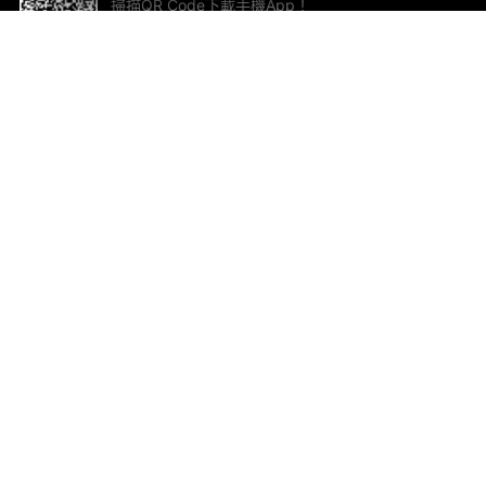
掃描QR Code下載手機App！
幫助與回饋
關
意見反饋
加
聯
電郵
ted.