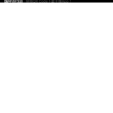
掃描QR Code下載手機App！
幫助與回饋
關
意見反饋
加
聯
電郵
ted.