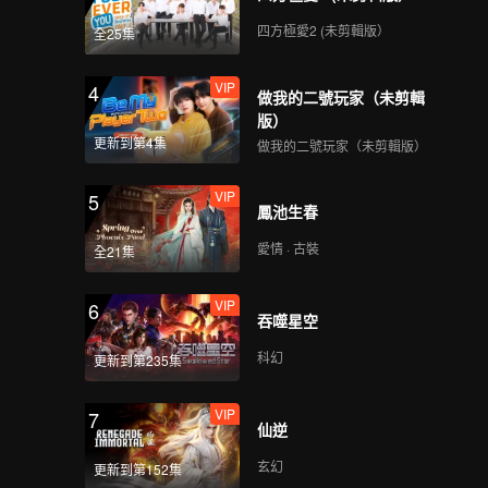
四方極愛2 (未剪輯版）
全25集
VIP
4
做我的二號玩家（未剪輯
版）
更新到第4集
做我的二號玩家（未剪輯版）
VIP
5
鳳池生春
愛情 · 古裝
全21集
VIP
6
吞噬星空
科幻
更新到第235集
VIP
7
仙逆
玄幻
更新到第152集