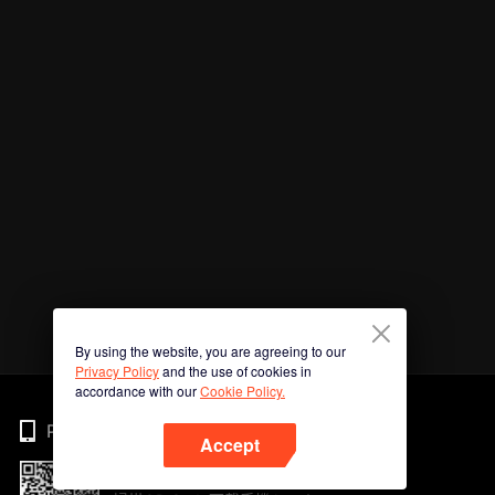
By using the website, you are agreeing to our
Privacy Policy
and the use of cookies in
accordance with our
Cookie Policy.
Phone
Accept