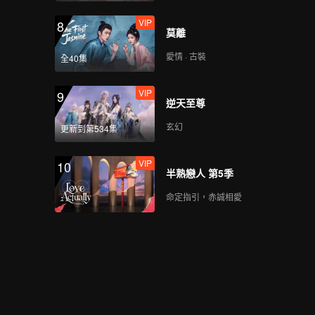
VIP
8
莫離
愛情 · 古裝
全40集
VIP
9
逆天至尊
玄幻
更新到第534集
VIP
10
半熟戀人 第5季
命定指引，赤誠相愛