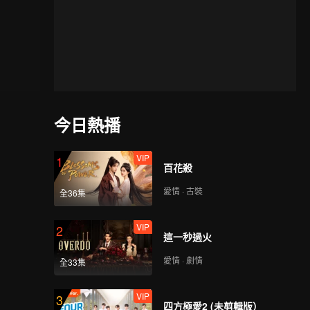
今日熱播
VIP
1
百花殺
愛情 · 古裝
全36集
VIP
2
這一秒過火
愛情 · 劇情
全33集
VIP
3
四方極愛2 (未剪輯版）