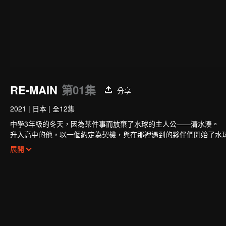
RE-MAIN
第01集
分享
2021
|
日本
|
全12集
中學3年級的冬天，因為某件事而放棄了水球的主人公——清水湊。
升入高中的他，以一個約定為契機，與在那裡遇到的夥伴們開始了水
但是，在弱小的水球部裡，各種各樣的困難在等待著他們……
展開