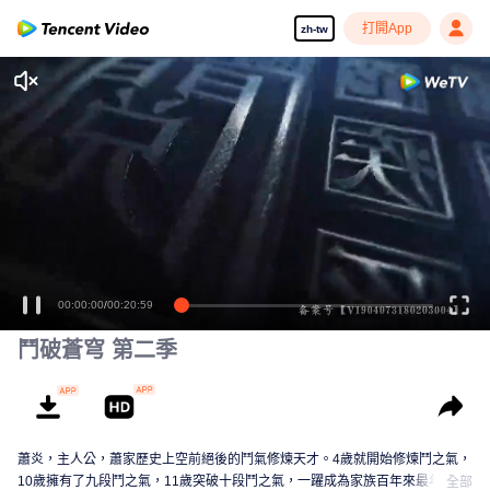
打開App
zh-tw
00:00:00
/
00:20:59
鬥破蒼穹 第二季
蕭炎，主人公，蕭家歷史上空前絕後的鬥氣修煉天才。4歲就開始修煉鬥之氣，
10歲擁有了九段鬥之氣，11歲突破十段鬥之氣，一躍成為家族百年來最年輕的
全部