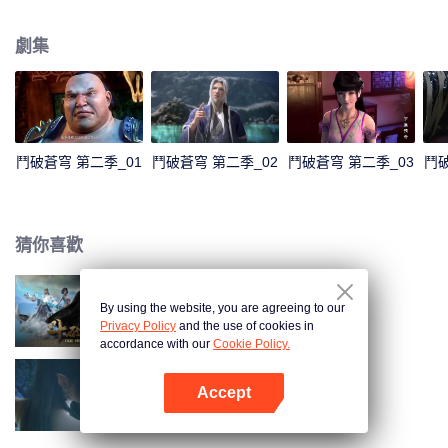
鬥者。然而在12歲那年，他卻“喪失”了修煉能力，只擁有三段鬥之氣。整整三
年時間，家族冷遇，旁人輕視，被未婚妻退婚……種種打擊接踵而至。 就在他
劇集
即將絕望的時候，一縷幽魂從他手上的戒指裡浮現，一扇全新的大門在面前開
啟！蕭炎重新成為家族年輕一輩中的佼佼者，受到眾人的仰慕，他卻不滿足於
此。為了一雪退婚帶來的恥辱，蕭炎來到了魔獸山脈，在藥老的幫助下，進一
步提升自己的修煉級別…
鬥破蒼穹 第二季_01
鬥破蒼穹 第二季_02
鬥破蒼穹 第二季_03
鬥破
猜你喜歡
By using the website, you are agreeing to our
鬥破蒼穹 第一季
Privacy Policy
and the use of cookies in
accordance with our
Cookie Policy.
Accept
鬥破蒼穹 第三季
打開App