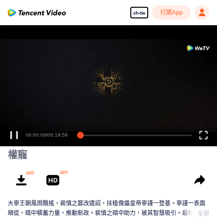
打開App
zh-tw
00:00:00
/
00:19:58
權寵
大寧王朝風雨飄搖，裴慎之篡改遺詔，扶植傀儡皇帝寧謹一登基。寧謹一表面
順從，暗中積蓄力量，推動新政。裴慎之暗中助力，被其智慧吸引。最終，寧
全部