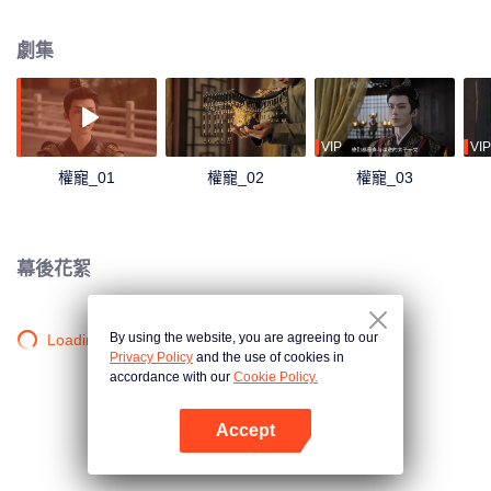
謹一肅清朝政，成為一代女帝。
劇集
VIP
VIP
權寵_01
權寵_02
權寵_03
幕後花絮
By using the website, you are agreeing to our
Loading…
Privacy Policy
and the use of cookies in
accordance with our
Cookie Policy.
Accept
打開App