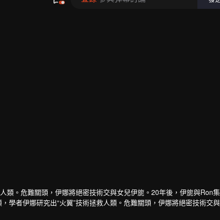
救人類。危難關頭，伊娜將絕密技術交與女兒伊旎。20年後，伊旎與Ron
類，學者伊娜研究出“火翼”技術拯救人類。危難關頭，伊娜將絕密技術交
。未來世界，Ron集團用科技奴役人類，學者伊娜研究出“火翼”技術拯救