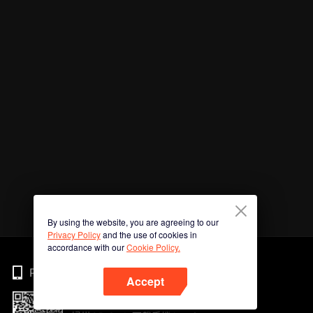
By using the website, you are agreeing to our
Privacy Policy
and the use of cookies in
accordance with our
Cookie Policy.
Phone
Accept