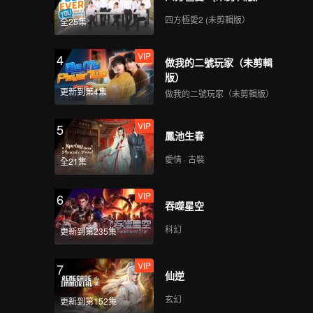
四方極愛2 (未剪輯版）
全25集
VIP
4
做我的二號玩家（未剪輯
版）
更新到第4集
做我的二號玩家（未剪輯版）
VIP
5
鳳池生春
愛情 · 古裝
全21集
VIP
6
吞噬星空
科幻
更新到第235集
VIP
7
仙逆
玄幻
更新到第152集