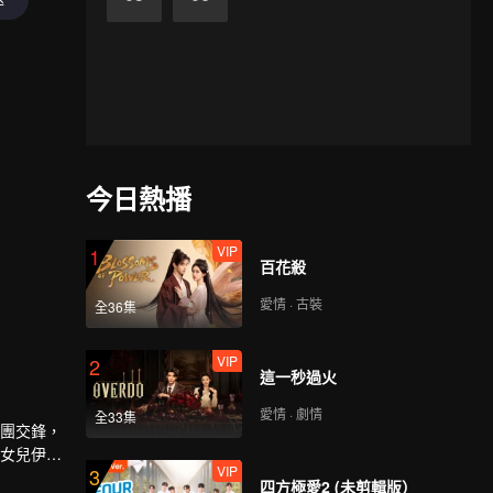
今日熱播
VIP
1
百花殺
愛情 · 古裝
全36集
VIP
2
這一秒過火
愛情 · 劇情
全33集
集團交鋒，
與女兒伊
VIP
3
人類。
四方極愛2 (未剪輯版）