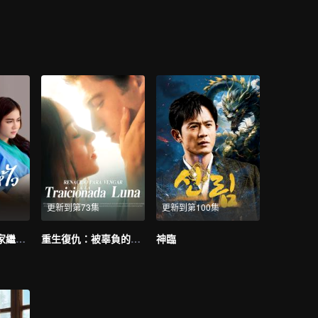
更新到第73集
更新到第100集
快離婚，我要回家繼承億萬家產
重生復仇：被辜負的王妃
神臨