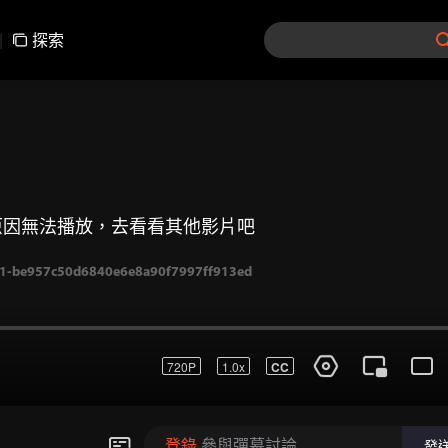
|
探索
原因無法播放，去看看其他影片吧
720P
1.0x
CC
-be957c50d6840e6e8a90f7997ff913ed
登錄
參與彈幕討論
發