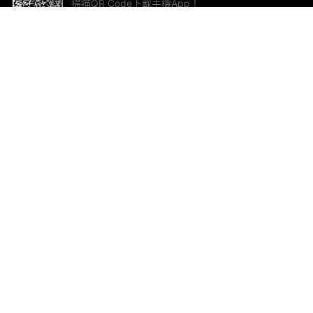
掃描QR Code下載手機App！
幫助與回饋
關
意見反饋
加
聯
電郵
ted.