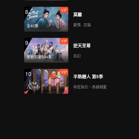
VIP
8
莫離
愛情 · 古裝
全40集
VIP
9
逆天至尊
玄幻
更新到第534集
VIP
10
半熟戀人 第5季
命定指引，赤誠相愛