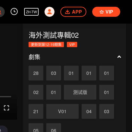
APP
VIP
ZH-TW
海外測試專輯02
更新到第12-19期集
VIP
劇集
28
03
01
01
01
02
01
测试版
01
21
V01
04
03
05
06
送