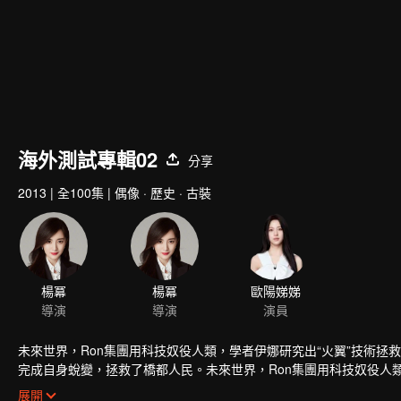
海外測試專輯02
分享
2013
|
全100集
|
偶像 · 歷史 · 古裝
楊冪
楊冪
歐陽娣娣
導演
導演
演員
未來世界，Ron集團用科技奴役人類，學者伊娜研究出“火翼”技術拯
完成自身蛻變，拯救了橋都人民。未來世界，Ron集團用科技奴役人
旎。20年後，伊旎與Ron集團交鋒，完成自身蛻變，拯救了橋都人民
展開