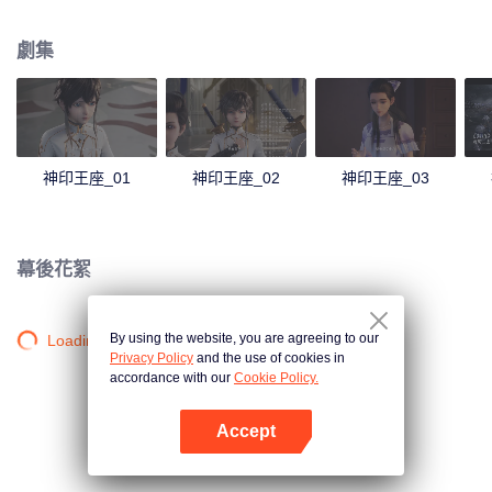
行組織六大聖殿，阻擋魔族前進的腳步，逐漸形成人魔共存的局面。 主角龍皓
晨，為救母加入六大聖殿之一的騎士聖殿成為一名騎士，在一步步成長冒險
劇集
中，奇遇，詭計，命運般的愛情與友情不斷在他身上上演。龍皓晨堅守騎士精
神，通過自己的人格與努力，贏得他人認可。他先是與六大聖殿其他天才少年
組成“1號獵魔團”對抗魔族，為人類的生存與尊嚴奮戰。同時不惜獻出生命，守
護自己的夥伴與最珍貴的愛人。而世界的局勢變化難測，更多的陰謀在醞釀，
更深的祕密也等著他卻揭開。 而最終龍皓晨是否能贏得神印王座的認可，登上
騎士聖殿的最高榮耀，同時他又是否能面對所有真相揭開的那一刻，化解整個
神印王座_01
神印王座_02
神印王座_03
世界最大的危機，一切都有待揭曉。
幕後花絮
By using the website, you are agreeing to our
Loading…
Privacy Policy
and the use of cookies in
accordance with our
Cookie Policy.
Accept
打開App