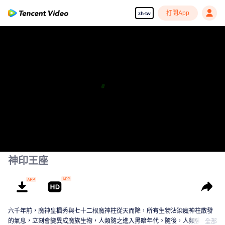
打開App
zh-tw
享受流暢高清劇集
00:00:00
/
00:00:00
神印王座
六千年前，魔神皇楓秀與七十二根魔神柱從天而降，所有生物沾染魔神柱散發
的氣息，立刻會變異成魔族生物，人類隨之進入黑暗年代。隨後，人類強者自
全部