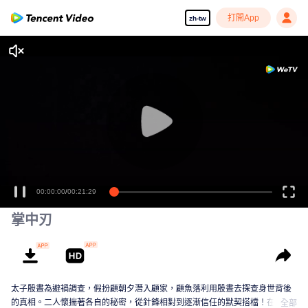
打開App
zh-tw
00:00:00
/
00:21:29
掌中刃
太子殷晝為避禍調查，假扮顧朝夕潛入顧家，顧魚落利用殷晝去探查身世背後
的真相。二人懷揣著各自的秘密，從針鋒相對到逐漸信任的默契搭檔！在人性
全部