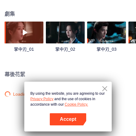
與權欲的牽引下，面對謊言、真相及生死時，他們又將作何選擇？
劇集
VIP
VIP
掌中刃_01
掌中刃_02
掌中刃_03
幕後花絮
By using the website, you are agreeing to our
Loading…
Privacy Policy
and the use of cookies in
accordance with our
Cookie Policy.
Accept
打開App