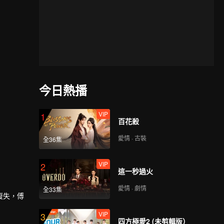
今日熱播
VIP
1
百花殺
愛情 · 古裝
全36集
VIP
2
這一秒過火
愛情 · 劇情
全33集
復失，傅
VIP
3
四方極愛2 (未剪輯版）