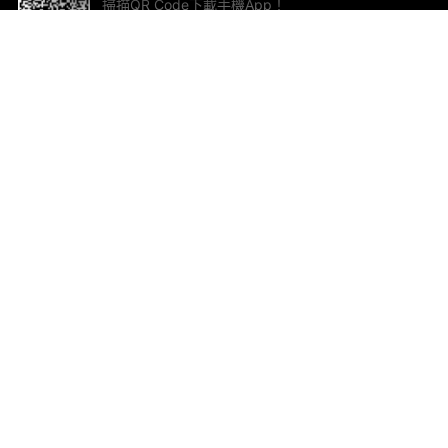
掃描QR Code下載手機App！
幫助與回饋
關
意見反饋
加
聯
電郵
ted.