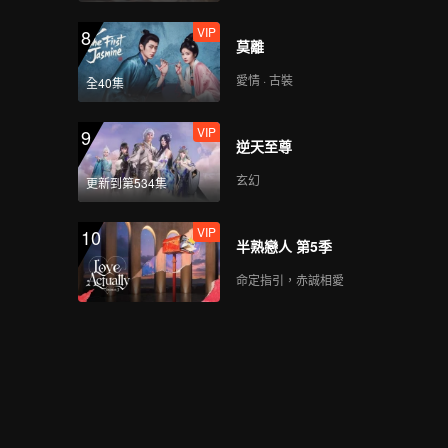
VIP
8
莫離
愛情 · 古裝
全40集
VIP
9
逆天至尊
玄幻
更新到第534集
VIP
10
半熟戀人 第5季
命定指引，赤誠相愛