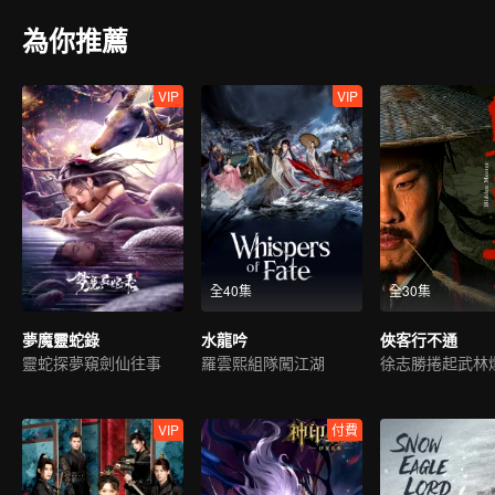
為你推薦
VIP
VIP
全40集
全30集
夢魔靈蛇錄
水龍吟
俠客行不通
靈蛇探夢窺劍仙往事
羅雲熙組隊闖江湖
VIP
付費