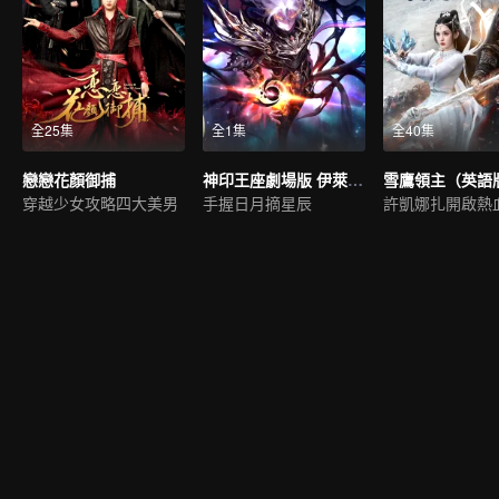
全25集
全1集
全40集
戀戀花顏御捕
神印王座劇場版 伊萊克斯傳奇
雪鷹領主（英語
穿越少女攻略四大美男
手握日月摘星辰