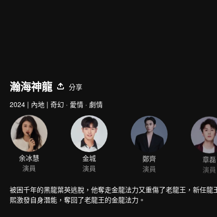
瀚海神龍
分享
2024
|
內地
|
奇幻 · 愛情 · 劇情
余冰慧
金城
鄭齊
章磊
演員
演員
演員
演員
被困千年的黑龍葉英逃脫，他奪走金龍法力又重傷了老龍王，新任龍
熙激發自身潛能，奪回了老龍王的金龍法力。