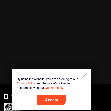
By using the website, you are agreeing to our
Privacy Policy
and the use of cookies in
accordance with our
Cookie Policy.
Phone
Accept