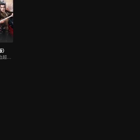
版）
許凱娜扎開啟熱血超凡世界