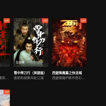
VIP
VIP
VIP
全38集
雪中悍刀行（英語版）
西遊降魔篇之快活城
徐志勝捲起武林爆笑風雲
張若昀胡軍共赴江湖
西遊降魔IP新作奇幻來襲
VIP