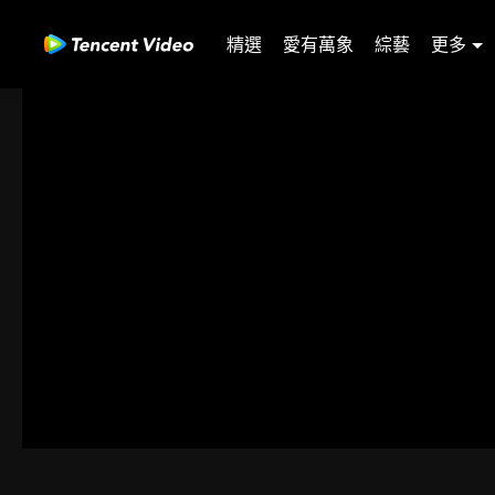
精選
愛有萬象
綜藝
更多