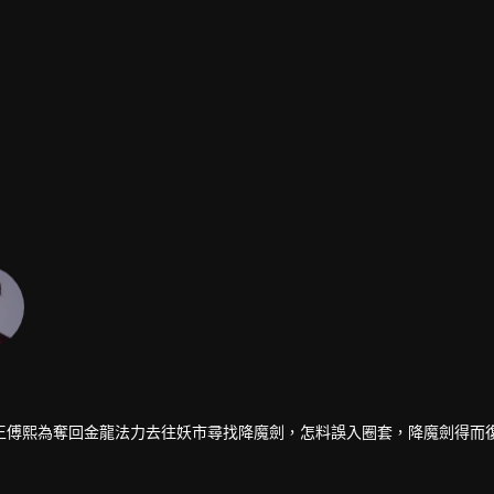
王傅熙為奪回金龍法力去往妖市尋找降魔劍，怎料誤入圈套，降魔劍得而