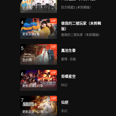
四方極愛2 (未剪輯版）
全25集
VIP
4
做我的二號玩家（未剪輯
版）
更新到第4集
做我的二號玩家（未剪輯版）
VIP
5
鳳池生春
愛情 · 古裝
全21集
VIP
6
吞噬星空
科幻
更新到第235集
VIP
7
仙逆
玄幻
更新到第152集