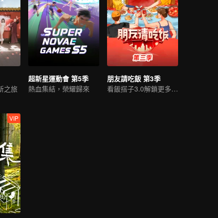
超新星運動會 第5季
朋友請吃飯 第3季
新之旅
熱血集結，榮耀歸來
看飯搭子3.0解鎖更多美食
VIP