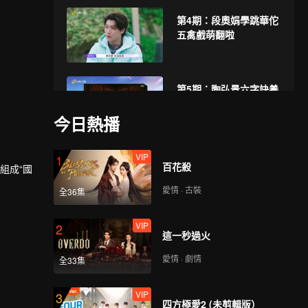
第4期：段奧娟學跳華佗
五禽戲萌翻啦
第5期：陶弘景六字訣養
生法
今日熱播
VIP
第6期：楊迪拜訪伊尹足
1
百花殺
組成“國
跡體驗藥食同源
愛情 · 古裝
全36集
VIP
第7期：何運晨研學體驗
2
這一秒過火
孫思邈中醫藥文化
愛情 · 劇情
全33集
VIP
第8期：羅一舟探訪醫聖
3
四方極愛2 (未剪輯版）