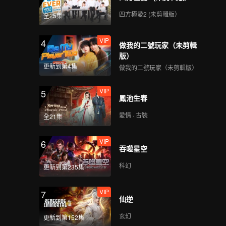
故鄉體驗鍼灸
四方極愛2 (未剪輯版）
全25集
VIP
4
做我的二號玩家（未剪輯
版）
更新到第4集
做我的二號玩家（未剪輯版）
VIP
5
鳳池生春
愛情 · 古裝
全21集
VIP
6
吞噬星空
科幻
更新到第235集
VIP
7
仙逆
玄幻
更新到第152集