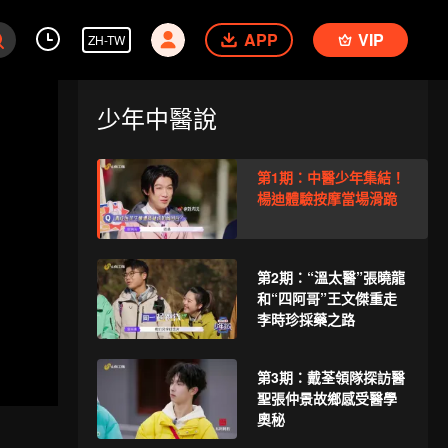
APP
VIP
ZH-TW
少年中醫說
第1期：中醫少年集結！
楊迪體驗按摩當場滑跪
第2期：“溫太醫”張曉龍
和“四阿哥”王文傑重走
李時珍採藥之路
第3期：戴荃領隊探訪醫
聖張仲景故鄉感受醫學
奧秘