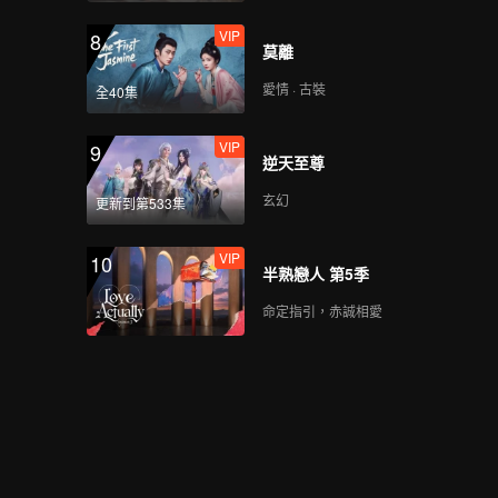
VIP
8
莫離
愛情 · 古裝
全40集
VIP
9
逆天至尊
玄幻
更新到第533集
VIP
10
半熟戀人 第5季
命定指引，赤誠相愛