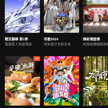
戰至巔峰 第3季
有歌2024
煥新環遊傳
電競新人再度集結
有新歌才有新生命
和娘娘團開啟煥
VIP
VIP