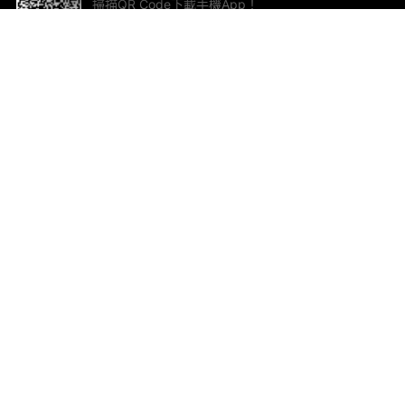
掃描QR Code下載手機App！
幫助與回饋
關
意見反饋
加
聯
電郵
ted.