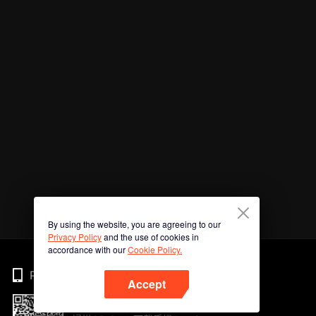
By using the website, you are agreeing to our
Privacy Policy
and the use of cookies in
accordance with our
Cookie Policy.
Phone
Accept