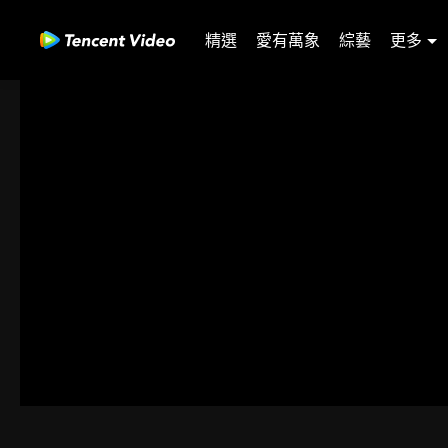
精選
愛有萬象
綜藝
更多