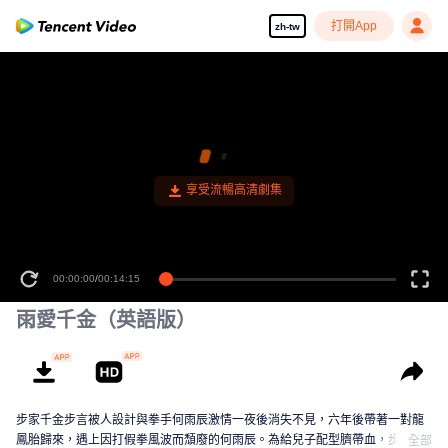
打開App
zh-tw
00:00:00
/
00:14:15
雨愛千金（英語版）
步家千金步言被人設計與拳手何雨辰激情一夜後消失不見，六年後帶著一對龍
鳳胎歸來，遇上因打假拳風波而頹廢的何雨辰。為給兒子配型臍帶血，步言決
全部