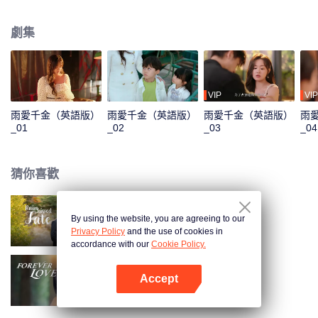
定利用何雨辰，兩人契約結婚假戲真做，攜手揭開過往黑暗真相……
劇集
VIP
VIP
雨愛千金（英語版）
雨愛千金（英語版）
雨愛千金（英語版）
雨
_01
_02
_03
_04
猜你喜歡
By using the website, you are agreeing to our
雨愛千金
Privacy Policy
and the use of cookies in
accordance with our
Cookie Policy.
Accept
盲心千金（英語版）
打開App