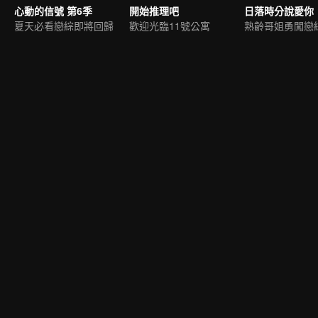
心動的信號 第6季
開始推理吧
日落時分說愛你
夏天必看戀綜即將回歸
歡迎光臨11號公寓
熟齡哥姐勇闖戀