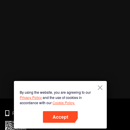
By using the website, you are agreeing to our
Privacy Policy
and the use of cookies in
accordance with our
Cookie Policy.
Phone
Accept