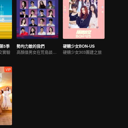
第5季
勢均力敵的我們
硬糖少女BON-US
交實驗
高顏值男女在荒島談戀愛
硬糖少女303團建之旅
VIP