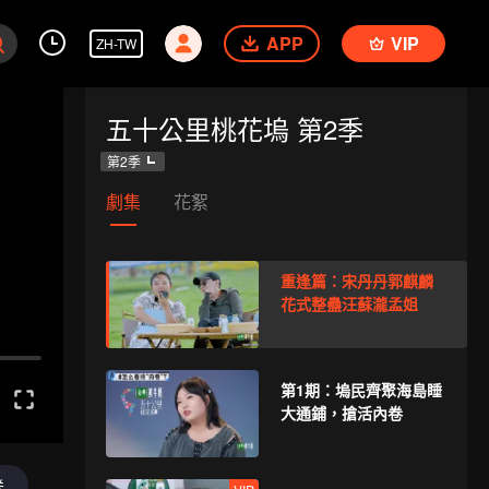
APP
VIP
ZH-TW
五十公里桃花塢 第2季
第2季
劇集
花絮
重逢篇：宋丹丹郭麒麟
花式整蠱汪蘇瀧孟姐
第1期：塢民齊聚海島睡
大通鋪，搶活內卷