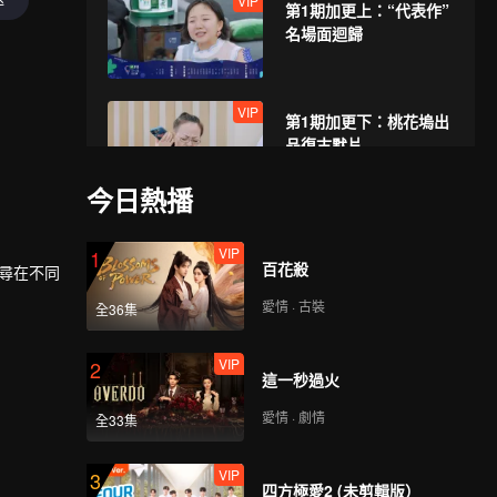
VIP
第1期加更上：“代表作”
名場面迴歸
VIP
第1期加更下：桃花塢出
品復古默片
今日熱播
第2期上：郭麒麟迴歸，
VIP
1
聯歡會唱流星雨
百花殺
探尋在不同
愛情 · 古裝
全36集
第2期下：孟姐誇張翰版
VIP
2
道明寺演的好
這一秒過火
愛情 · 劇情
全33集
VIP
第2期加更上：郭麒麟上
VIP
3
演劉畊宏版《流星雨》
四方極愛2 (未剪輯版）