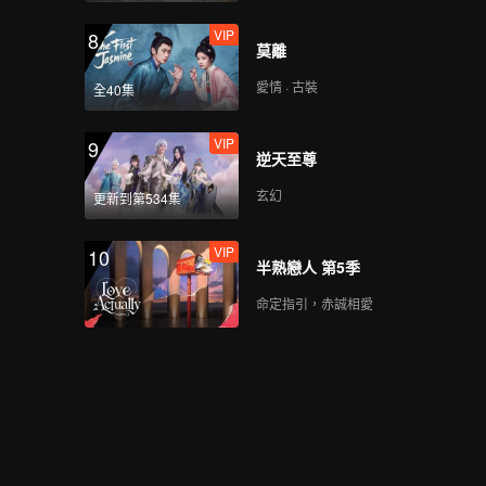
第4期：沙灘運動會！宋
VIP
8
丹丹王傳君聯手
莫離
愛情 · 古裝
全40集
VIP
第4期加更上：宋丹丹要
VIP
9
給武大靖找對象，誰的
逆天至尊
DNA動了
玄幻
更新到第534集
VIP
第4期加更下：孟子義王
VIP
10
鶴棣靈魂合唱《小幸
半熟戀人 第5季
運》
命定指引，赤誠相愛
第5期：塢民時尚秀！孟
子義陳瑜絕美
VIP
第5期加更上：DNA動了
→王傳君回憶拍攝《愛