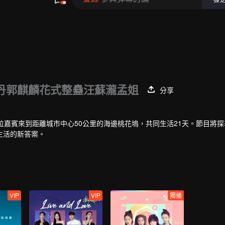
丹郭麒麟花式整蠱汪蘇瀧孟姐
分享
位嘉賓來到距離城市中心50公里的海邊桃花塢，共同生活21天。節目將
生活的新答案。
VIP
VIP
獨播