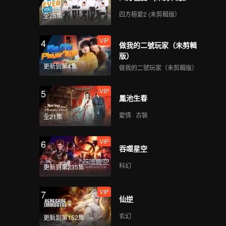
四方極愛2 (未剪輯版）
全25集
VIP
第2期加更下：孟子義唱
VIP
4
《盛夏的果實》眾人皆
做我的二號玩家（未剪輯
誇
版）
更新到第4集
做我的二號玩家（未剪輯版）
第3期：行為藝術升級→
VIP
5
塢民挑戰海上睡覺
鳳池生春
愛情 · 古裝
全21集
VIP
第3期加更上：董璇畫宋
VIP
6
丹丹精髓拿捏到位
吞噬星空
科幻
更新到第235集
VIP
第3期加更下：王鶴棣封
VIP
7
蓋失敗孟子義空心入網
仙逆
玄幻
更新到第152集