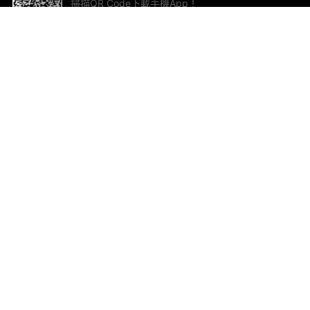
掃描QR Code下載手機App！
幫助與回饋
關
意見反饋
加
聯
電郵
ted.