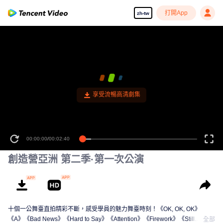
打開App
zh-tw
享受流暢高清劇集
00:00:00
/
00:02:40
創造營亞洲 第二季·第一次公演
十個一公舞臺直拍精彩不斷，感受學員的魅力舞臺時刻！《OK, OK, OK》
《A》《Bad News》《Hard to Say》《Attention》《Firework》《Still
全部