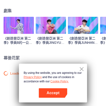
Monster》《Super》《True Love》《Under the Moon Road》
劇集
《創造營亞洲 第二
《創造營亞洲 第二
《創造營亞洲 第二
《
季》學員B的一公直
季》學員JINGYU的
季》學員JUNHAN的
季
拍
一公直拍
一公直拍
公
幕後花絮
By using the website, you are agreeing to our
Loading…
Privacy Policy
and the use of cookies in
accordance with our
Cookie Policy.
Accept
打開App