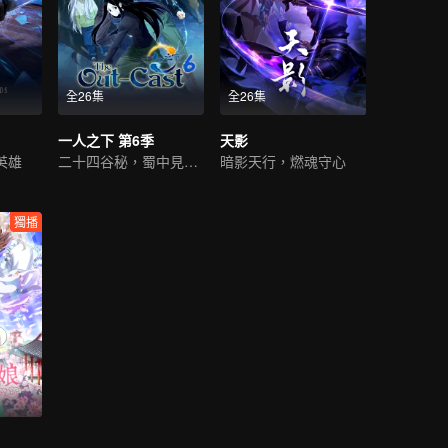
全26集
全26集
一人之下 第6季
天影
英雄
二十四谷秘，蜀中見故人
暗影天行，燃魂守心
獨播