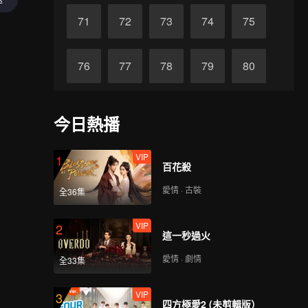
71
72
73
74
75
76
77
78
79
80
81
82
83
84
85
今日熱播
86
87
88
89
90
VIP
1
百花殺
愛情 · 古裝
全36集
VIP
2
這一秒過火
愛情 · 劇情
全33集
VIP
3
四方極愛2 (未剪輯版）