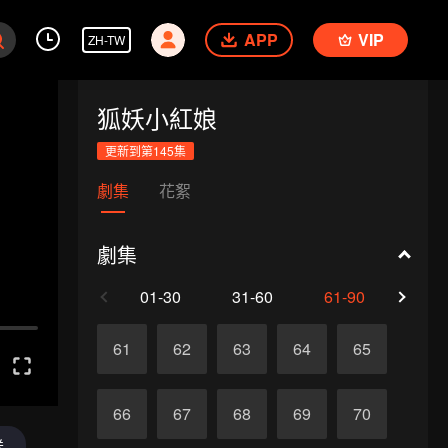
APP
VIP
ZH-TW
狐妖小紅娘
更新到第145集
劇集
花絮
劇集
01-30
31-60
61-90
91-1
61
62
63
64
65
66
67
68
69
70