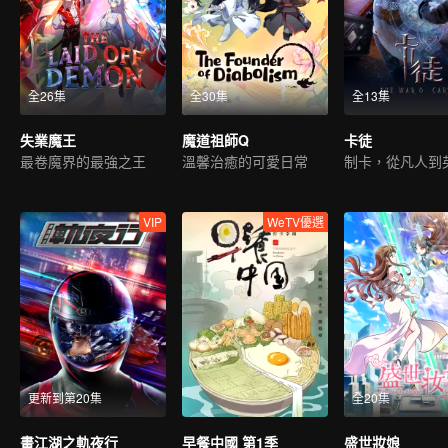
全26集
全30集
全13集
失業魔王
魔道祖師Q
卡徒
最卷魔界的最強之王
溫馨治癒的可愛日常
制卡，從凡人到
VIP
WeTV優選
更新到第20集
全20集
畫江湖之軌夜行
早餐中國 第1季
盛世妝娘