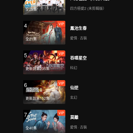
四方極愛2 (未剪輯版）
全25集
VIP
4
鳳池生春
愛情 · 古裝
全21集
VIP
5
吞噬星空
科幻
更新到第235集
VIP
6
仙逆
玄幻
更新到第152集
VIP
7
莫離
愛情 · 古裝
全40集