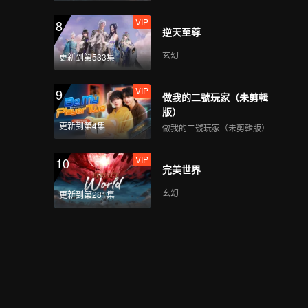
VIP
8
逆天至尊
玄幻
更新到第533集
VIP
9
做我的二號玩家（未剪輯
版）
更新到第4集
做我的二號玩家（未剪輯版）
VIP
10
完美世界
玄幻
更新到第281集