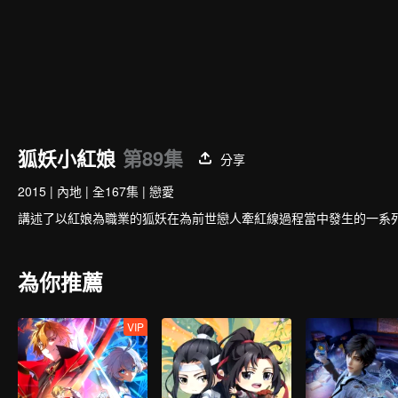
狐妖小紅娘
第89集
分享
2015
|
內地
|
全167集
|
戀愛
講述了以紅娘為職業的狐妖在為前世戀人牽紅線過程當中發生的一系
為你推薦
VIP