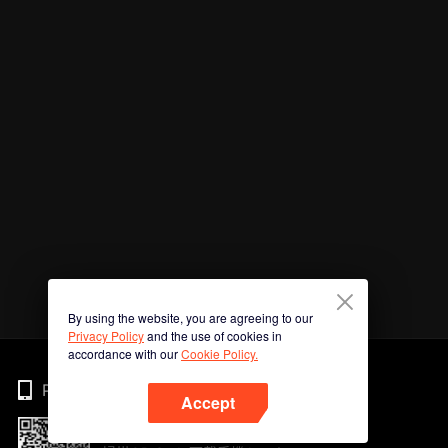
By using the website, you are agreeing to our
Privacy Policy
and the use of cookies in
accordance with our
Cookie Policy.
Phone
Accept