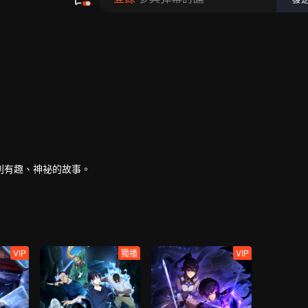
列有趣、神祕的故事。
VIP
獨播
VIP