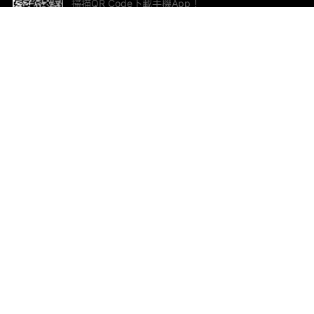
掃描QR Code下載手機App！
幫助與回饋
關
意見反饋
加
聯
電郵
ted.