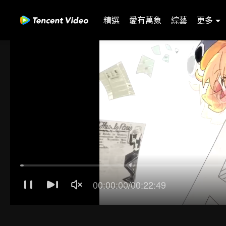
精選
愛有萬象
綜藝
更多