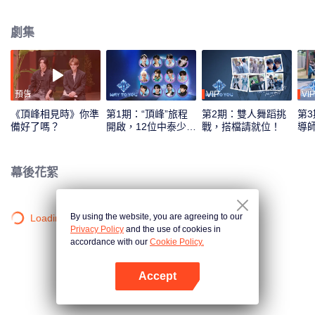
綜藝錄製模式，採用多平臺互動機制，觀眾可通過投票、應援等方式直接參與
偶像養成，共同見證從相識到契合的全過程。最終，最具人氣與默契的CP組合
劇集
將在全球舞臺上閃耀出道。
預告
VIP
VIP
《頂峰相見時》你準
第1期：“頂峰”旅程
第2期：雙人舞蹈挑
第3
備好了嗎？
開啟，12位中泰少年
戰，搭檔請就位！
導
初見面！
刻
幕後花絮
By using the website, you are agreeing to our
Loading…
Privacy Policy
and the use of cookies in
accordance with our
Cookie Policy.
Accept
打開App