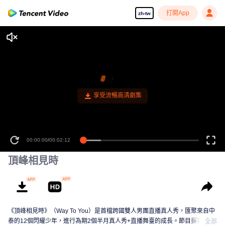
打開App
zh-tw
享受流暢高清劇集
00:00:00
/
00:02:12
頂峰相見時
《頂峰相見時》（Way To You）是首檔跨國雙人男團直播真人秀，匯聚來自中
泰的12個閃耀少年，進行為期2個半月真人秀+直播舞臺的成長。節目摒棄傳統
全部