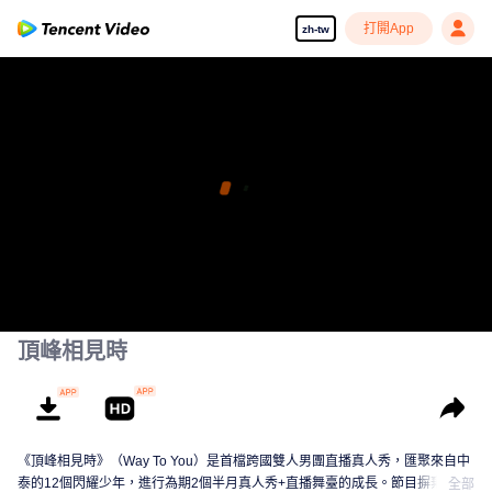
打開App
zh-tw
頂峰相見時
《頂峰相見時》（Way To You）是首檔跨國雙人男團直播真人秀，匯聚來自中
泰的12個閃耀少年，進行為期2個半月真人秀+直播舞臺的成長。節目摒棄傳統
全部