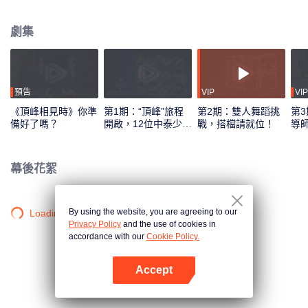
綜藝錄製模式，採用多平臺互動機制，觀眾可通過投票、應援等方式直接參與
偶像養成，共同見證從相識到契合的全過程。最終，最具人氣與默契的CP組合
劇集
將在全球舞臺上閃耀出道。
預告
VIP
VIP
《頂峰相見時》你準
第1期：“頂峰”旅程
第2期：雙人舞蹈挑
第3
備好了嗎？
開啟，12位中泰少年
戰，搭檔請就位！
導
初見面！
刻
幕後花絮
By using the website, you are agreeing to our
Loading…
Privacy Policy
and the use of cookies in
accordance with our
Cookie Policy.
Accept
打開App