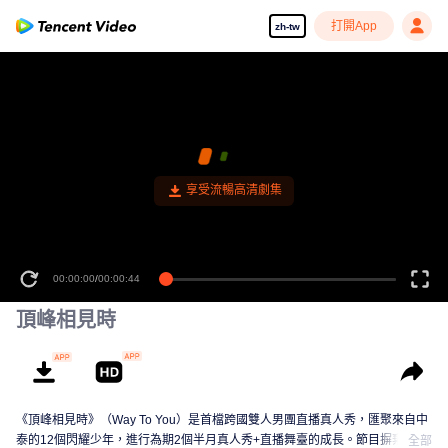
打開App
zh-tw
享受流暢高清劇集
00:00:00
/
00:00:44
頂峰相見時
《頂峰相見時》（Way To You）是首檔跨國雙人男團直播真人秀，匯聚來自中
泰的12個閃耀少年，進行為期2個半月真人秀+直播舞臺的成長。節目摒棄傳統
全部