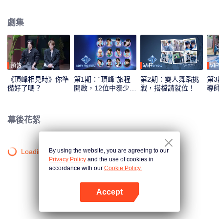
綜藝錄製模式，採用多平臺互動機制，觀眾可通過投票、應援等方式直接參與
偶像養成，共同見證從相識到契合的全過程。最終，最具人氣與默契的CP組合
劇集
將在全球舞臺上閃耀出道。
預告
VIP
VIP
《頂峰相見時》你準
第1期：“頂峰”旅程
第2期：雙人舞蹈挑
第3
備好了嗎？
開啟，12位中泰少年
戰，搭檔請就位！
導
初見面！
刻
幕後花絮
By using the website, you are agreeing to our
Loading…
Privacy Policy
and the use of cookies in
accordance with our
Cookie Policy.
Accept
打開App