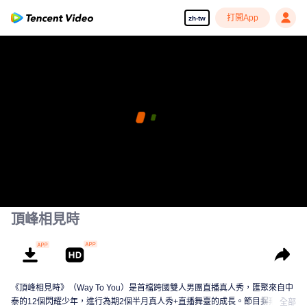
打開App
zh-tw
頂峰相見時
《頂峰相見時》（Way To You）是首檔跨國雙人男團直播真人秀，匯聚來自中
泰的12個閃耀少年，進行為期2個半月真人秀+直播舞臺的成長。節目摒棄傳統
全部