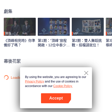
綜藝錄製模式，採用多平臺互動機制，觀眾可通過投票、應援等方式直接參與
偶像養成，共同見證從相識到契合的全過程。最終，最具人氣與默契的CP組合
劇集
將在全球舞臺上閃耀出道。
預告
VIP
VIP
《頂峰相見時》你準
第1期：“頂峰”旅程
第2期：雙人舞蹈挑
第3
備好了嗎？
開啟，12位中泰少年
戰，搭檔請就位！
導
初見面！
刻
幕後花絮
By using the website, you are agreeing to our
Loading…
Privacy Policy
and the use of cookies in
accordance with our
Cookie Policy.
Accept
打開App