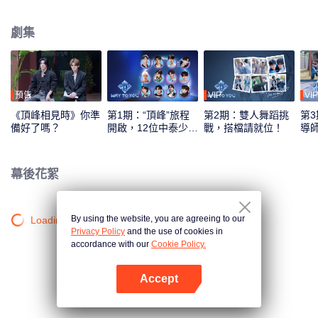
綜藝錄製模式，採用多平臺互動機制，觀眾可通過投票、應援等方式直接參與
偶像養成，共同見證從相識到契合的全過程。最終，最具人氣與默契的CP組合
劇集
將在全球舞臺上閃耀出道。
預告
VIP
VIP
《頂峰相見時》你準
第1期：“頂峰”旅程
第2期：雙人舞蹈挑
第3
備好了嗎？
開啟，12位中泰少年
戰，搭檔請就位！
導
初見面！
刻
幕後花絮
By using the website, you are agreeing to our
Loading…
Privacy Policy
and the use of cookies in
accordance with our
Cookie Policy.
Accept
打開App