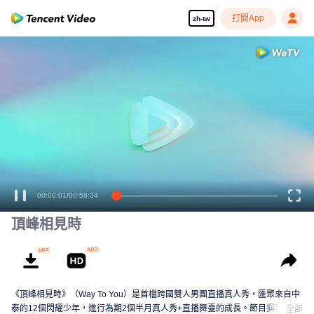
打開App
zh-tw
00:00:01
/
00:58:34
頂峰相見時
《頂峰相見時》（Way To You）是首檔跨國雙人男團直播真人秀，匯聚來自中
泰的12個閃耀少年，進行為期2個半月真人秀+直播舞臺的成長。節目摒棄傳統
全部