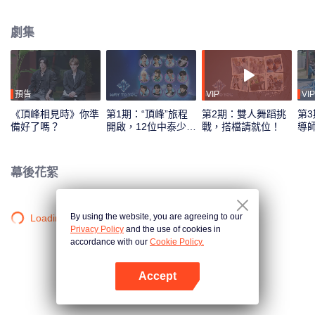
綜藝錄製模式，採用多平臺互動機制，觀眾可通過投票、應援等方式直接參與
偶像養成，共同見證從相識到契合的全過程。最終，最具人氣與默契的CP組合
劇集
將在全球舞臺上閃耀出道。
預告
VIP
VIP
《頂峰相見時》你準
第1期：“頂峰”旅程
第2期：雙人舞蹈挑
第3
備好了嗎？
開啟，12位中泰少年
戰，搭檔請就位！
導
初見面！
刻
幕後花絮
By using the website, you are agreeing to our
Loading…
Privacy Policy
and the use of cookies in
accordance with our
Cookie Policy.
Accept
打開App