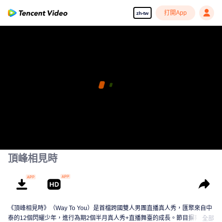
打開App
zh-tw
頂峰相見時
《頂峰相見時》（Way To You）是首檔跨國雙人男團直播真人秀，匯聚來自中
泰的12個閃耀少年，進行為期2個半月真人秀+直播舞臺的成長。節目摒棄傳統
全部