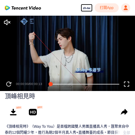
打開App
zh-tw
00:00:00
/
00:00:13
頂峰相見時
《頂峰相見時》（Way To You）是首檔跨國雙人男團直播真人秀，匯聚來自中
泰的12個閃耀少年，進行為期2個半月真人秀+直播舞臺的成長。節目摒棄傳統
全部