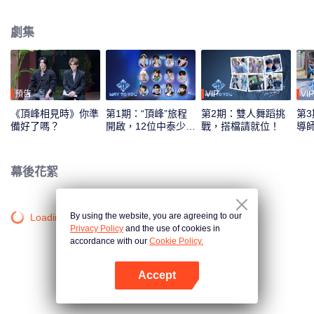
綜藝錄製模式，採用多平臺互動機制，觀眾可通過投票、應援等方式直接參與
偶像養成，共同見證從相識到契合的全過程。最終，最具人氣與默契的CP組合
劇集
將在全球舞臺上閃耀出道。
預告
VIP
VIP
《頂峰相見時》你準
第1期：“頂峰”旅程
第2期：雙人舞蹈挑
第3
備好了嗎？
開啟，12位中泰少年
戰，搭檔請就位！
導
初見面！
刻
幕後花絮
By using the website, you are agreeing to our
Loading…
Privacy Policy
and the use of cookies in
accordance with our
Cookie Policy.
Accept
打開App