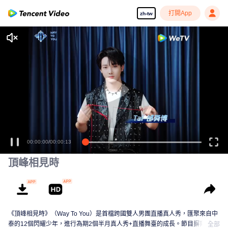
打開App
zh-tw
00:00:00
/
00:00:13
頂峰相見時
《頂峰相見時》（Way To You）是首檔跨國雙人男團直播真人秀，匯聚來自中
泰的12個閃耀少年，進行為期2個半月真人秀+直播舞臺的成長。節目摒棄傳統
全部