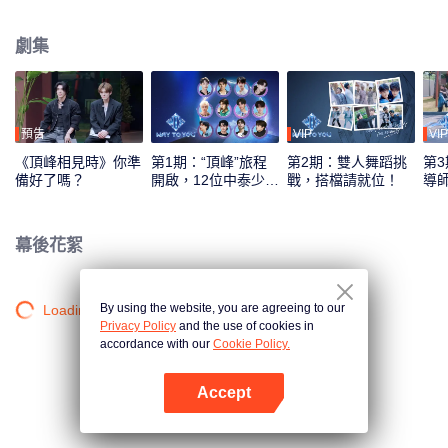
綜藝錄製模式，採用多平臺互動機制，觀眾可通過投票、應援等方式直接參與
偶像養成，共同見證從相識到契合的全過程。最終，最具人氣與默契的CP組合
劇集
將在全球舞臺上閃耀出道。
預告
VIP
VIP
《頂峰相見時》你準
第1期：“頂峰”旅程
第2期：雙人舞蹈挑
第3
備好了嗎？
開啟，12位中泰少年
戰，搭檔請就位！
導
初見面！
刻
幕後花絮
By using the website, you are agreeing to our
Loading…
Privacy Policy
and the use of cookies in
accordance with our
Cookie Policy.
Accept
打開App