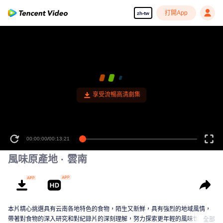
打開App
zh-tw
享受流暢高清劇集
00:00:00
/
00:13:21
風味原產地 · 雲南
本片精心挑選具有云南各地特色的食物，陌生又新鮮，具有強烈的地域風情，
帶著對食物的深入研究和對紀錄片的深刻理解，努力探索更年輕的風味世界。
全部