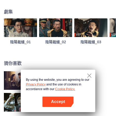
劇集
VIP
VIP
陰陽裁縫_01
陰陽裁縫_02
陰陽裁縫_03
猜你喜歡
By using the website, you are agreeing to our
妻子的反攻
Privacy Policy
and the use of cookies in
accordance with our
Cookie Policy.
Accept
紳探
打開App