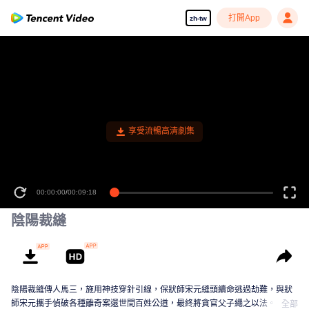
打開App
zh-tw
享受流暢高清劇集
00:00:00
/
00:09:18
陰陽裁縫
陰陽裁縫傳人馬三，施用神技穿針引線，保狀師宋元縫頭續命逃過劫難，與狀
師宋元攜手偵破各種離奇案還世間百姓公道，最終將貪官父子繩之以法。
全部