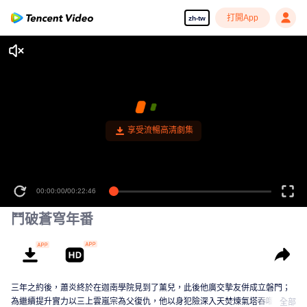
打開App
zh-tw
享受流暢高清劇集
00:00:00
/
00:22:46
鬥破蒼穹年番
三年之約後，蕭炎終於在迦南學院見到了薰兒，此後他廣交摯友併成立磐門；
為繼續提升實力以三上雲嵐宗為父復仇，他以身犯險深入天焚煉氣塔吞噬隕落
全部