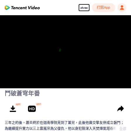
打開App
zh-tw
鬥破蒼穹年番
三年之約後，蕭炎終於在迦南學院見到了薰兒，此後他廣交摯友併成立磐門；
為繼續提升實力以三上雲嵐宗為父復仇，他以身犯險深入天焚煉氣塔吞噬隕落
全部