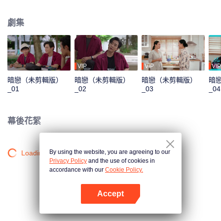
知分手，或者說，類似的情形他已經看到過很多次，甚至已經看習慣了。眼睜
睜看著Pluem長期處於這種不良關係中，他卻沒有權利插手......
劇集
VIP
VIP
VIP
暗戀（未剪輯版）
暗戀（未剪輯版）
暗戀（未剪輯版）
暗
_01
_02
_03
_04
幕後花絮
By using the website, you are agreeing to our
Loading…
Privacy Policy
and the use of cookies in
accordance with our
Cookie Policy.
Accept
打開App