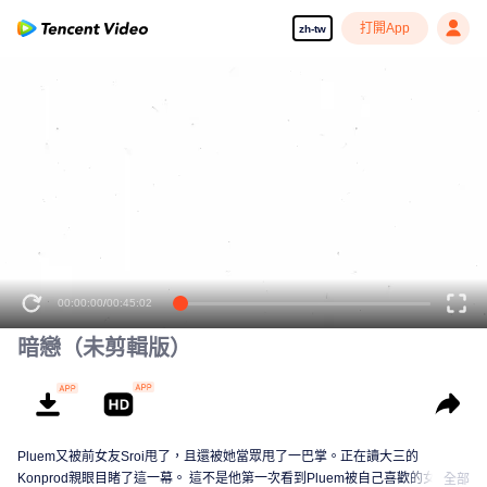
打開App
zh-tw
00:00:00
/
00:45:02
暗戀（未剪輯版）
Pluem又被前女友Sroi甩了，且還被她當眾甩了一巴掌。正在讀大三的
Konprod親眼目睹了這一幕。 這不是他第一次看到Pluem被自己喜歡的女生告
全部