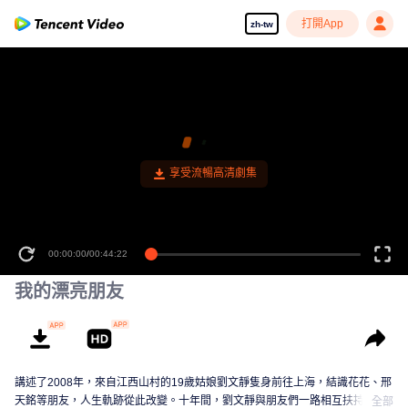
打開App
zh-tw
享受流暢高清劇集
00:00:00
/
00:44:22
我的漂亮朋友
講述了2008年，來自江西山村的19歲姑娘劉文靜隻身前往上海，結識花花、邢
天銘等朋友，人生軌跡從此改變。十年間，劉文靜與朋友們一路相互扶持，為
全部