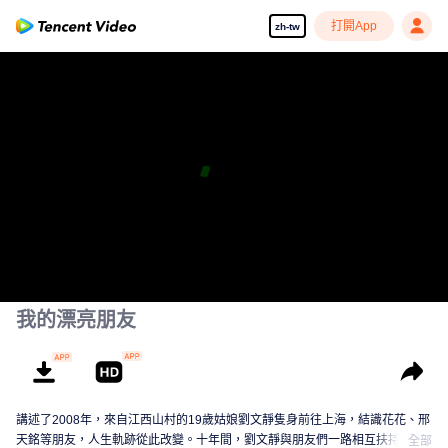
打開App
zh-tw
我的漂亮朋友
講述了2008年，來自江西山村的19歲姑娘劉文靜隻身前往上海，結識花花、邢
天銘等朋友，人生軌跡從此改變。十年間，劉文靜與朋友們一路相互扶持，為
全部