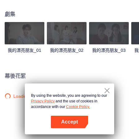
了各自的目標奮鬥;慢慢地，劉文靜卻迷失了方向。最終，在親情與友情的 感召
下，她幡然醒悟，摒棄了空虛的生活方式，尋回自己腳踏實地奮鬥的初心。
劇集
我的漂亮朋友_01
我的漂亮朋友_02
我的漂亮朋友_03
我
幕後花絮
By using the website, you are agreeing to our
Loading…
Privacy Policy
and the use of cookies in
accordance with our
Cookie Policy.
Accept
打開App