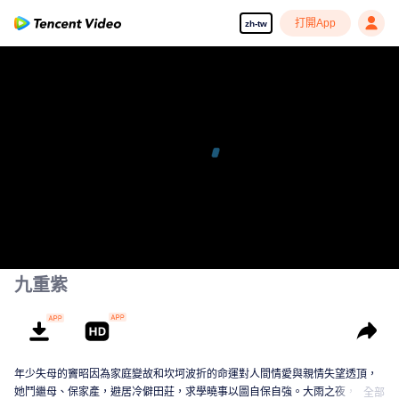
打開App
zh-tw
九重紫
年少失母的竇昭因為家庭變故和坎坷波折的命運對人間情愛與親情失望透頂，
她鬥繼母、保家產，避居冷僻田莊，求學曉事以圖自保自強。大雨之夜，竇昭
全部