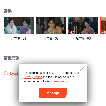
與扮作商賈投宿的宋墨在田莊相逢，用自己的智慧幫其保下平寇有功的定國公
一脈遺孤，二人命運也因此緊緊纏繞。出身官宦之家的宋墨深陷家變謎團，而
劇集
竇昭也在繼母的破壞下遭遇換親流言。二人選擇成親以結同盟、共度困局。曾
經彼此猜忌的他們在相互幫扶中共渡難關，也由此漸漸相知相惜、互為知己。
不料風雨欲來、朝堂驟變，竇昭與宋墨攜手面對危局，共同挽救家族命運、解
開英國公府換子疑雲、成功阻止遼王謀逆，平忠臣冤案、保家國安寧，活出了
真正屬於自己的人生。
VIP
VIP
九重紫_01
九重紫_02
九重紫_03
幕後花絮
By using the website, you are agreeing to our
Loading…
Privacy Policy
and the use of cookies in
accordance with our
Cookie Policy.
Accept
打開App