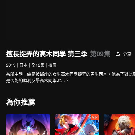
擅長捉弄的高木同學 第三季
第09集
分享
2019
|
日本
|
全12集
|
校園
某所中學，總是被鄰座的女生高木同學捉弄的男生西片。他為了對此
是否能夠順利反擊高木同學呢…？
為你推薦
VIP