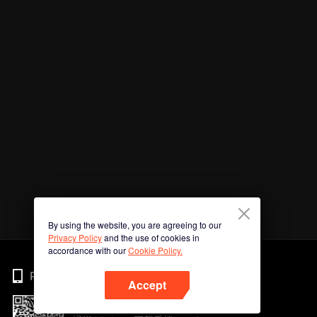
By using the website, you are agreeing to our
Privacy Policy
and the use of cookies in
accordance with our
Cookie Policy.
Phone
Accept