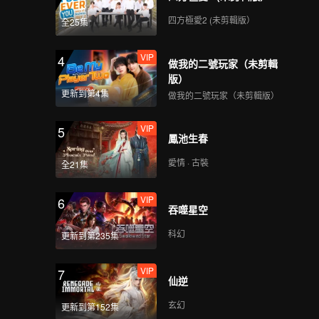
四方極愛2 (未剪輯版）
全25集
VIP
4
做我的二號玩家（未剪輯
版）
更新到第4集
做我的二號玩家（未剪輯版）
VIP
5
鳳池生春
愛情 · 古裝
全21集
VIP
6
吞噬星空
科幻
更新到第235集
VIP
7
仙逆
玄幻
更新到第152集