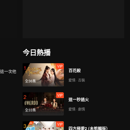
今日熱播
VIP
1
百花殺
，這一次他
愛情 · 古裝
全36集
VIP
2
這一秒過火
愛情 · 劇情
全33集
VIP
3
四方極愛2 (未剪輯版）