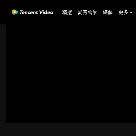
精選
愛有萬象
綜藝
更多