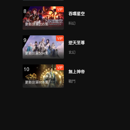
VIP
8
吞噬星空
科幻
更新到第235集
VIP
9
逆天至尊
玄幻
更新到第534集
VIP
10
無上神帝
戰鬥
更新到第611集