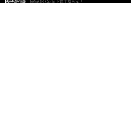
掃描QR Code下載手機App！
幫助與回饋
關
意見反饋
加
聯
電郵
ted.