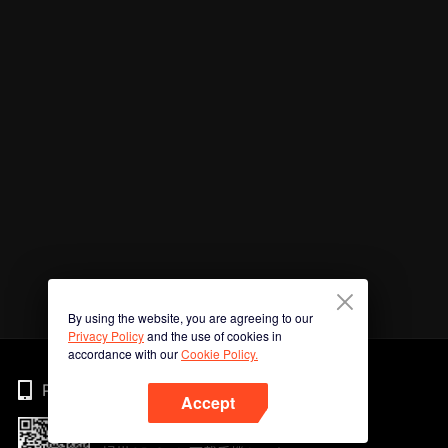
By using the website, you are agreeing to our
Privacy Policy
and the use of cookies in
accordance with our
Cookie Policy.
Phone
Accept