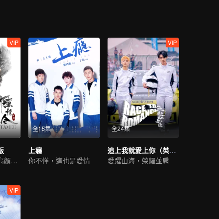
VIP
VIP
全15集
全24集
版
上癮
追上我就愛上你（英語版）
肖戰王一博領銜高顏值陣容
你不懂，這也是愛情
愛躍山海，榮耀並肩
VIP