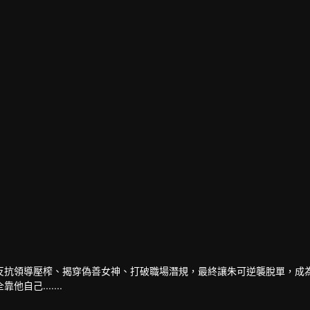
反抗領導壓榨、揭穿偽善女神、打破職場潛規，最終讓朱可逆襲脫單，成
己.......