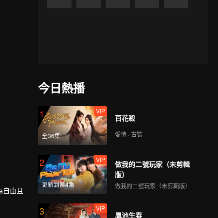
今日熱播
VIP
1
百花殺
愛情 · 古裝
全36集
VIP
2
做我的二號玩家（未剪輯
版）
更新到第4集
做我的二號玩家（未剪輯版）
為自由且
VIP
3
鳳池生春