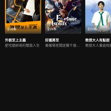
全38集
全24集
全24集
外貌至上主義
好運將至
教授大人有點甜
肥宅變帥哥的雙面人生
養豬場老闆逆襲千億富少
教授大人重返校