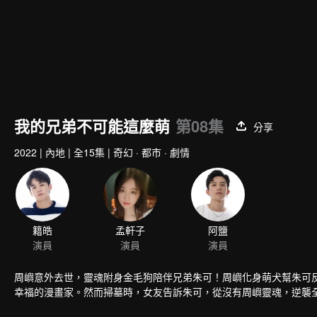
我的兄弟不可能這麼萌
第08集
分享
2022
|
內地
|
全15集
|
奇幻 · 都市 · 劇情
籍皓
孟軒子
阿鹽
演員
演員
演員
周嶼意外去世，靈魂附身金毛狗陪伴兄弟朱可！周嶼化身萌犬幫朱可
幸福的漫畫家。然而掃墓時，女友告訴朱可，從沒有周嶼靈魂，逆襲全靠他自