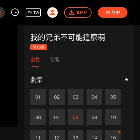
APP
VIP
ZH-TW
我的兄弟不可能這麼萌
全15集
劇集
花絮
劇集
01
02
03
04
05
06
07
08
09
10
終
11
12
13
14
15