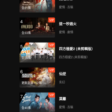
愛情 · 古裝
全21集
VIP
4
這一秒過火
愛情 · 劇情
全33集
VIP
5
四方極愛2 (未剪輯版）
四方極愛2 (未剪輯版）
全25集
VIP
6
仙逆
玄幻
更新到第152集
VIP
7
莫離
愛情 · 古裝
全40集