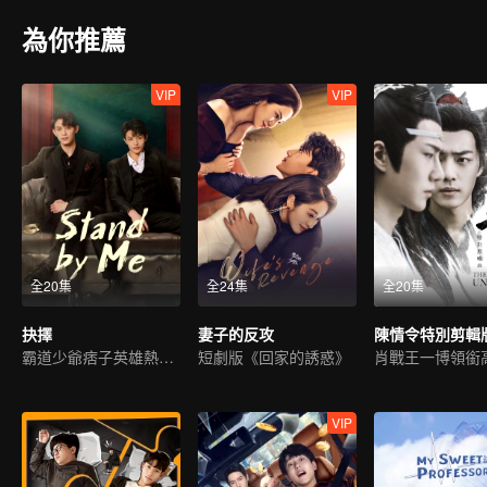
為你推薦
VIP
VIP
全20集
全24集
全20集
抉擇
妻子的反攻
陳情令特別剪輯
霸道少爺痞子英雄熱血救國
短劇版《回家的誘惑》
VIP