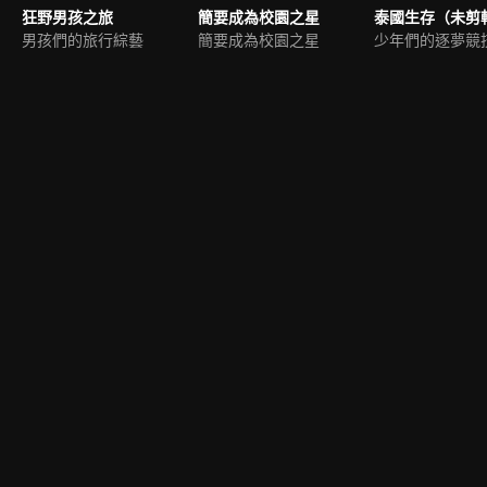
狂野男孩之旅
簡要成為校園之星
泰國生存（未剪
男孩們的旅行綜藝
簡要成為校園之星
少年們的逐夢競