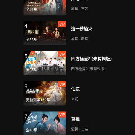
Still Monster(Moving
Ver.)
愛情 · 古裝
全21集
VIP
4
這一秒過火
VIP
Under The Moon
Road(Moving Ver.)
愛情 · 劇情
全33集
VIP
5
四方極愛2 (未剪輯版）
VIP
Super(Moving Ver.)
四方極愛2 (未剪輯版）
全25集
VIP
6
仙逆
VIP
True Love(Moving
Ver.)
玄幻
更新到第152集
VIP
7
莫離
VIP
Firework(Moving Ver.)
愛情 · 古裝
全40集