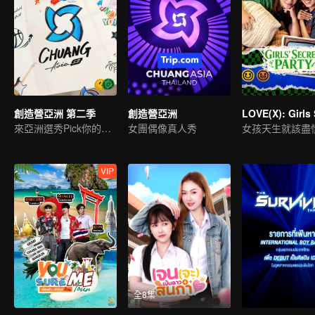
創造營亞洲 第二季
創造營亞洲
來亞洲選秀Pick你的偶像
女團偶像真人秀
女孩天生就該盡
VIP
全8集