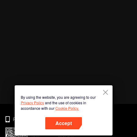
By using the website, you are agreeing to our
Privacy Policy
and the use of cookies in
accordance with our
Cookie Policy.
Phone
Accept