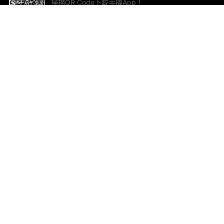
掃描QR Code下載手機App！
幫助與回饋
關
意見反饋
加
聯
電郵
ted.