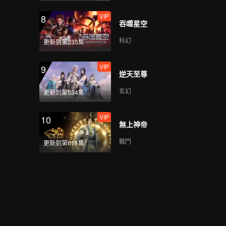
VIP
8
吞噬星空
VIP
Mic Drop(Still Ver.)
科幻
更新到第235集
VIP
9
逆天至尊
VIP
Crush(Still Ver.)
玄幻
更新到第534集
VIP
10
無上神帝
VIP
Last Fireworks of the
Summer Night(Still
戰鬥
更新到第611集
Ver.)
VIP
When We Disco(Still
Ver.)
VIP