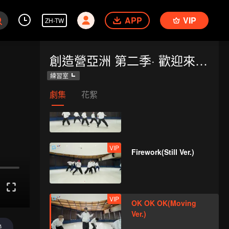
Road(Still Ver.)
APP
VIP
ZH-TW
VIP
Super(Still Ver.)
創造營亞洲 第二季· 歡迎來到練習室
練習室
劇集
花絮
VIP
True Love(Still Ver.)
VIP
Firework(Still Ver.)
VIP
OK OK OK(Moving
Ver.)
送