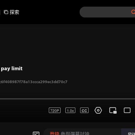
|
探索
pay limit
720P
1.0x
CC
6f408987f78a13ccca299ec3dd70c7
登錄
參與彈幕討論
發