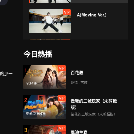
VIP
A(Moving Ver.)
VIP
Bad News(Moving
Ver.)
今日熱播
VIP
1
百花殺
VIP
耀的那一
Hard To Say(Moving
Ver.)
愛情 · 古裝
全36集
VIP
2
做我的二號玩家（未剪輯
VIP
Attention(Moving
版）
Ver.)
更新到第4集
做我的二號玩家（未剪輯版）
VIP
3
鳳池生春
VIP