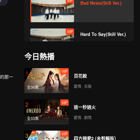
VIP
Bad News(Still Ver.)
VIP
Hard To Say(Still Ver.)
今日熱播
VIP
Attention(Still Ver.)
VIP
1
百花殺
耀的那一
愛情 · 古裝
全36集
VIP
Still Monster(Still Ver.)
VIP
2
這一秒過火
愛情 · 劇情
全33集
VIP
Under The Moon
VIP
3
Road(Still Ver.)
四方極愛2 (未剪輯版）