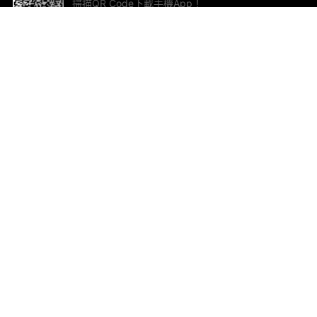
掃描QR Code下載手機App！
幫助與回饋
關
意見反饋
加
聯
電郵
ted.