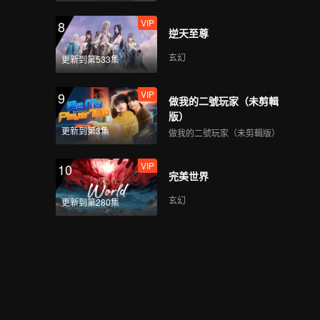
VIP
A(Moving Ver.)
VIP
8
逆天至尊
玄幻
更新到第533集
VIP
Bad News(Moving
VIP
9
Ver.)
做我的二號玩家（未剪輯
版）
更新到第3集
做我的二號玩家（未剪輯版）
VIP
Hard To Say(Moving
VIP
10
Ver.)
完美世界
玄幻
更新到第280集
VIP
Attention(Moving
Ver.)
VIP
Still Monster(Moving
Ver.)