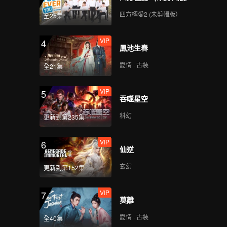
四方極愛2 (未剪輯版）
全25集
VIP
Super(Still Ver.)
VIP
4
鳳池生春
愛情 · 古裝
全21集
VIP
True Love(Still Ver.)
VIP
5
吞噬星空
科幻
更新到第235集
VIP
Firework(Still Ver.)
VIP
6
仙逆
玄幻
更新到第152集
VIP
OK OK OK(Moving
VIP
7
Ver.)
莫離
愛情 · 古裝
全40集