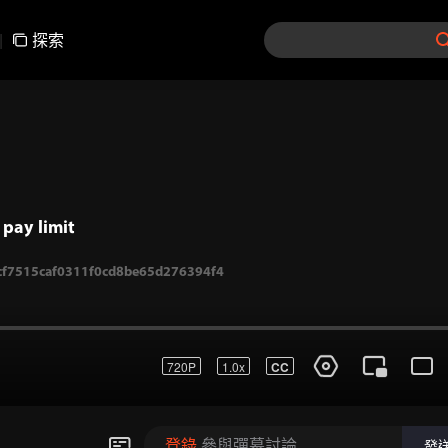
|
探索
pay limit
f7515caf0311f0cd8be65d276394f4
720P
1.0x
CC
登錄
參與彈幕討論
發