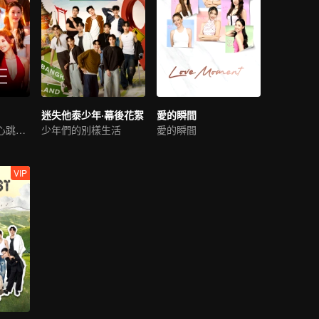
迷失他泰少年·幕後花絮
愛的瞬間
在愛意交匯處，心跳奏響繽紛旋律
少年們的別樣生活
愛的瞬間
VIP