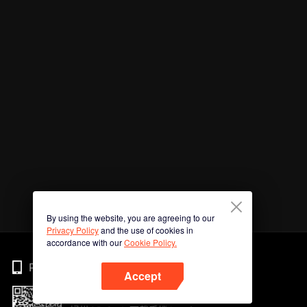
By using the website, you are agreeing to our
Privacy Policy
and the use of cookies in
accordance with our
Cookie Policy.
Phone
Accept