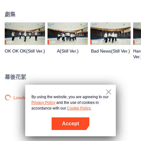
清晨到深夜，從生疏到熟練，每一步都是蛻變。想了解他們的練習室故事嗎？
劇集
VIP
VIP
VIP
VIP
OK OK OK(Still Ver.)
A(Still Ver.)
Bad News(Still Ver.)
Hard
Ver.
幕後花絮
By using the website, you are agreeing to our
Loading…
Privacy Policy
and the use of cookies in
accordance with our
Cookie Policy.
Accept
打開App