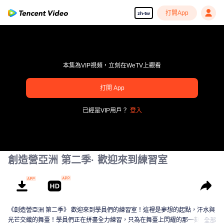
打開App
zh-tw
本集為VIP視頻，立刻在WeTV上觀看
打開 App
pay limit
已經是VIP用戶？
登入
錯誤碼: 70013083.-1-8d1b740413c7e48cc81f4926aa188410
00:00:00
/
00:00:00
創造營亞洲 第二季· 歡迎來到練習室
《創造營亞洲 第二季》 歡迎來到學員們的練習室！這裡是夢想的起點，汗水與
光芒交織的舞臺！學員們正在拼盡全力練習，只為在舞臺上閃耀的那一刻。從
全部