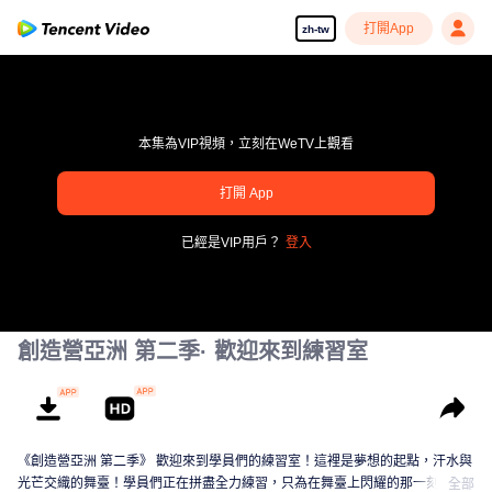
打開App
zh-tw
本集為VIP視頻，立刻在WeTV上觀看
pay limit
打開 App
錯誤碼: 70013083.-1-eb866251b608b9c781ac3060e23a39c0
已經是VIP用戶？
登入
00:00:00
/
00:00:00
創造營亞洲 第二季· 歡迎來到練習室
《創造營亞洲 第二季》 歡迎來到學員們的練習室！這裡是夢想的起點，汗水與
光芒交織的舞臺！學員們正在拼盡全力練習，只為在舞臺上閃耀的那一刻。從
全部