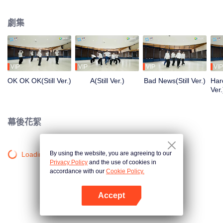
清晨到深夜，從生疏到熟練，每一步都是蛻變。想了解他們的練習室故事嗎？
劇集
VIP
VIP
VIP
VIP
OK OK OK(Still Ver.)
A(Still Ver.)
Bad News(Still Ver.)
Hard
Ver.
幕後花絮
By using the website, you are agreeing to our
Loading…
Privacy Policy
and the use of cookies in
accordance with our
Cookie Policy.
Accept
打開App