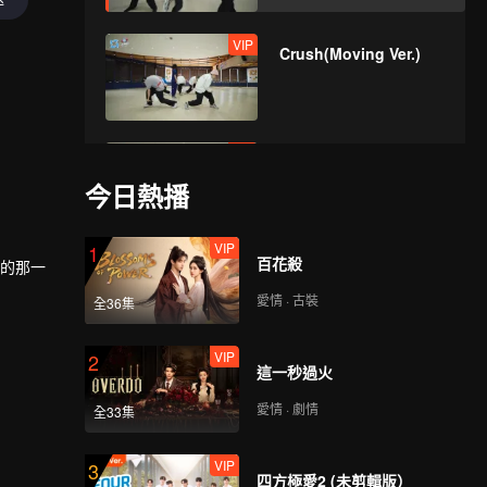
VIP
Crush(Moving Ver.)
VIP
Last Fireworks of the
Summer
今日熱播
Night(Moving Ver.)
VIP
1
百花殺
VIP
耀的那一
When We
Disco(Moving Ver.)
愛情 · 古裝
全36集
VIP
2
這一秒過火
VIP
Python(Still Ver.)
愛情 · 劇情
全33集
VIP
3
四方極愛2 (未剪輯版）
VIP