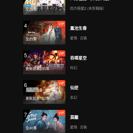
I Dream(Still Ver.)
四方極愛2 (未剪輯版）
全25集
VIP
4
鳳池生春
VIP
No Way(Still Ver.)
愛情 · 古裝
全21集
VIP
5
吞噬星空
VIP
Python(Moving Ver.)
科幻
更新到第235集
VIP
6
仙逆
VIP
I Dream(Moving Ver.)
玄幻
更新到第152集
VIP
7
莫離
VIP
No Way(Moving Ver.)
愛情 · 古裝
全40集