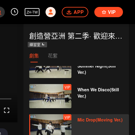
APP
VIP
ZH-TW
VIP
Crush(Still Ver.)
創造營亞洲 第二季· 歡迎來到練習室
練習室
劇集
花絮
VIP
Last Fireworks of the
Summer Night(Still
Ver.)
VIP
When We Disco(Still
Ver.)
VIP
Mic Drop(Moving Ver.)
送