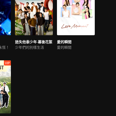
迷失他泰少年·幕後花絮
愛的瞬間
永恆！
少年們的別樣生活
愛的瞬間
VIP