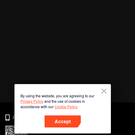
By using the website, you are agreeing to our
Privacy Policy
and the use of cookies in
accordance with our
Cookie Policy.
Phone
Accept