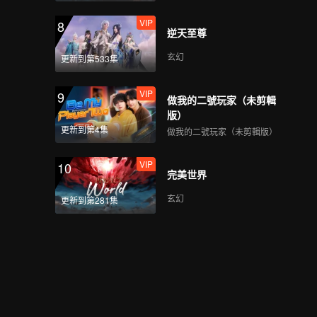
VIP
8
逆天至尊
玄幻
更新到第533集
VIP
9
做我的二號玩家（未剪輯
版）
更新到第4集
做我的二號玩家（未剪輯版）
VIP
10
完美世界
玄幻
更新到第281集