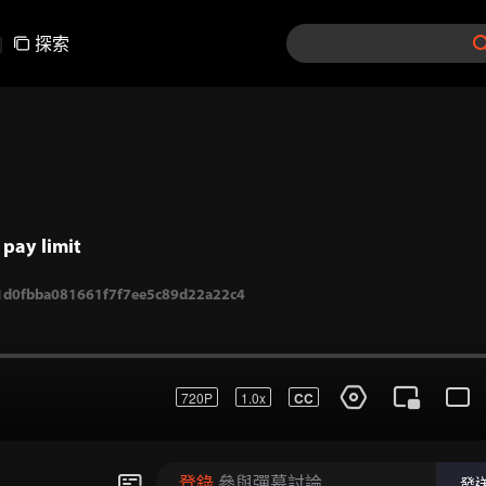
|
探索
pay limit
720P
1.0x
CC
d0fbba081661f7f7ee5c89d22a22c4
登錄
參與彈幕討論
發