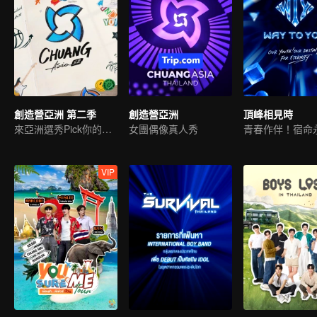
創造營亞洲 第二季
創造營亞洲
頂峰相見時
來亞洲選秀Pick你的偶像
女團偶像真人秀
青春作伴！宿命
VIP