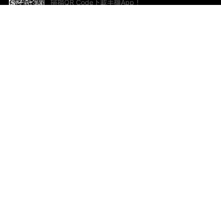
掃描QR Code下載手機App！
幫助與回饋
關
意見反饋
加
聯
電郵
ted.