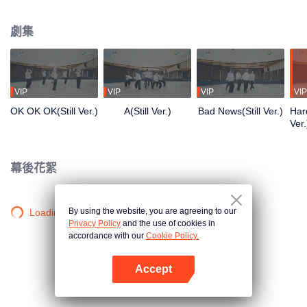
清晨到深夜，從生疏到熟練，每一步都是蛻變。想了解他們的練習室故事嗎？
劇集
VIP
VIP
VIP
VIP
OK OK OK(Still Ver.)
A(Still Ver.)
Bad News(Still Ver.)
Hard
Ver.
幕後花絮
By using the website, you are agreeing to our
Loading…
Privacy Policy
and the use of cookies in
accordance with our
Cookie Policy.
Accept
打開App