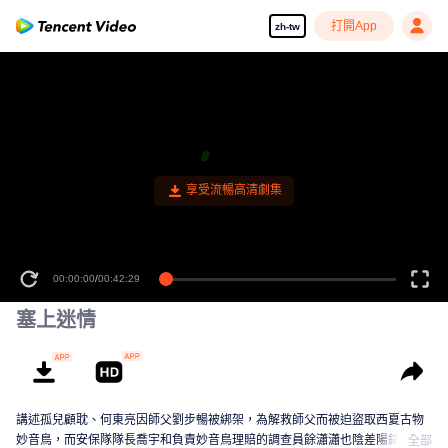
打開App
zh-tw
00:00:00
/
00:42:29
塞上迷情
講述孤兒顧耽、何東亮因師父劉步暢被綁架，為解救師父而被迫盜取西夏古物
妙音鳥，而安保隊隊長喬宇和負責妙音鳥理賠的調查員餘瀟瀟也陰差陽錯捲入
全部