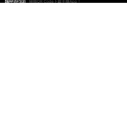
掃描QR Code下載手機App！
幫助與回饋
關
意見反饋
加
聯
電郵
ted.