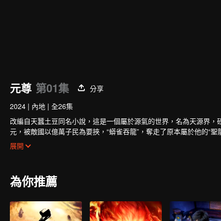
元尊
第01集
分享
2024
|
內地
|
全26集
改編自天蠶土豆同名小說，這是一個屬於源氣的世界，名為天源界，
元，被敵國以億萬子民為要挾，“蟒雀吞龍”，奪走了原本屬於他的“
秘少女夭夭，解除自身實力桎梏，勇救家國天下。
少年執筆，龍蛇舞動！劈開亂世，點亮蒼穹！吾有一口玄黃氣，可吞
展開
在這源氣世界裡，八脈不顯的少年周元，開始了命運倒懸、逆轉人生
為你推薦