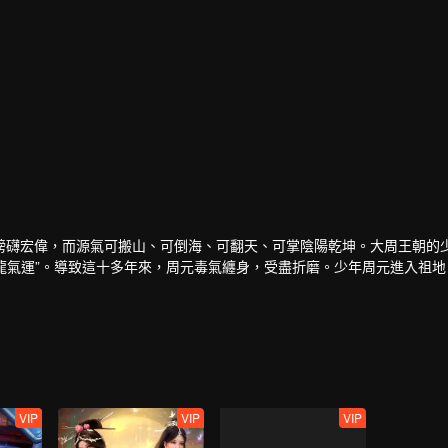
磅礴宏偉，而源氣可搬山、可倒海、可翻天、可掌陰陽乾坤。大周王朝的
聖龍氣運”。導致這十多年來，周元毒氣纏身，受盡折磨。少年周元進入祖
天地日月星。
的涅槃之路……
VIP
VIP
VIP