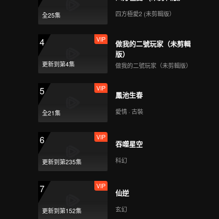
四方極愛2 (未剪輯版）
全25集
VIP
4
做我的二號玩家（未剪輯
版）
更新到第4集
做我的二號玩家（未剪輯版）
VIP
5
鳳池生春
愛情 · 古裝
全21集
VIP
6
吞噬星空
科幻
更新到第235集
VIP
7
仙逆
玄幻
更新到第152集