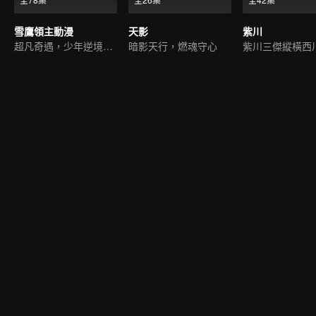
雪鷹領主動漫
天影
紫川
超凡奇遇，少年逆境重生
暗影天行，燃魂守心
紫川三傑縱橫西