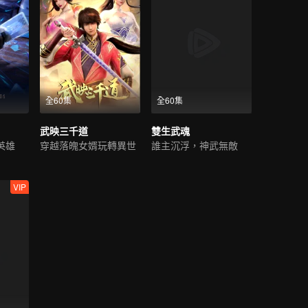
全60集
全60集
武映三千道
雙生武魂
英雄
穿越落魄女婿玩轉異世
誰主沉浮，神武無敵
VIP