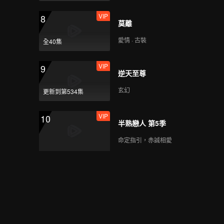
VIP
8
莫離
愛情 · 古裝
全40集
VIP
9
逆天至尊
玄幻
更新到第534集
VIP
10
半熟戀人 第5季
命定指引，赤誠相愛