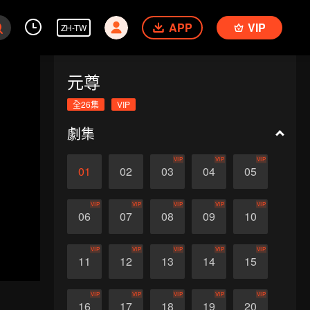
APP
VIP
ZH-TW
元尊
全26集
VIP
劇集
VIP
VIP
VIP
01
02
03
04
05
VIP
VIP
VIP
VIP
VIP
06
07
08
09
10
VIP
VIP
VIP
VIP
VIP
11
12
13
14
15
VIP
VIP
VIP
VIP
VIP
16
17
18
19
20