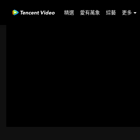
精選
愛有萬象
綜藝
更多