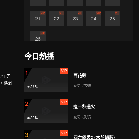
VIP
VIP
VIP
VIP
VIP
21
22
23
24
25
VIP
26
今日熱播
VIP
1
百花殺
少年周
地，遇到神
愛情 · 古裝
全36集
VIP
2
這一秒過火
愛情 · 劇情
全33集
VIP
3
四方極愛2 (未剪輯版）