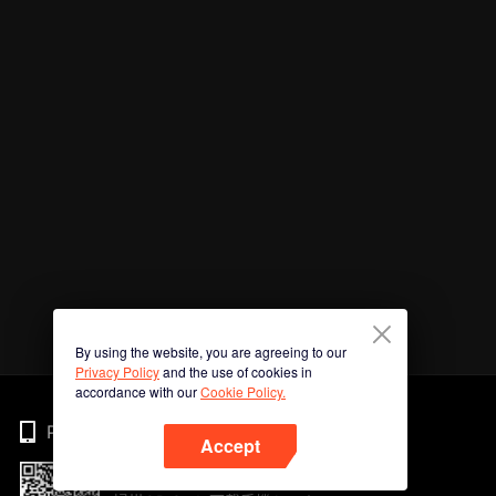
By using the website, you are agreeing to our
Privacy Policy
and the use of cookies in
accordance with our
Cookie Policy.
Phone
Accept