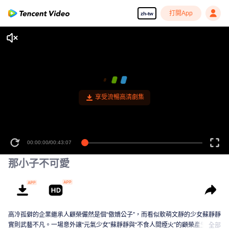
打開App
zh-tw
享受流暢高清劇集
00:00:00
/
00:43:07
那小子不可愛
高冷孤僻的企業繼承人顧榮儼然是個“傲嬌公子”，而看似軟萌文靜的少女蘇靜靜
實則武藝不凡。一場意外讓“元氣少女”蘇靜靜與“不食人間煙火”的顧榮產生交
全部