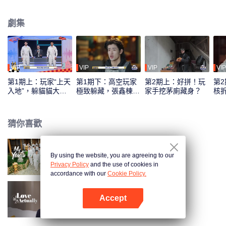
工技能、驚人的身體技能以及非凡的腦力，以各種奇招躲避不同獵人團的地毯
式搜捕。
劇集
VIP
VIP
VIP
VIP
第1期上：玩家“上天
第1期下：高空玩家
第2期上：好拼！玩
第
入地”，躲貓貓大戰
極致躲藏，張鑫棟破
家手挖茅廁藏身？
核
開啟
防了
猜你喜歡
By using the website, you are agreeing to our
少年行
Privacy Policy
and the use of cookies in
accordance with our
Cookie Policy.
Accept
半熟戀人
打開App