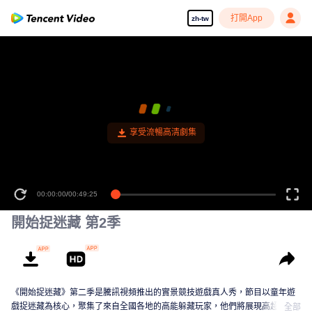
打開App
zh-tw
享受流暢高清劇集
00:00:00
/
00:49:25
開始捉迷藏 第2季
《開始捉迷藏》第二季是騰訊視頻推出的實景競技遊戲真人秀，節目以童年遊
戲捉迷藏為核心，聚集了來自全國各地的高能躲藏玩家，他們將展現高超的手
全部