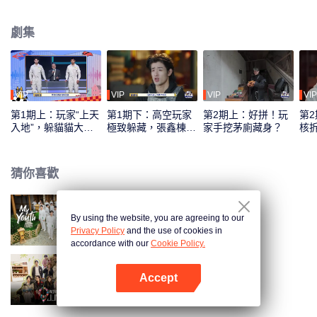
工技能、驚人的身體技能以及非凡的腦力，以各種奇招躲避不同獵人團的地毯
式搜捕。
劇集
VIP
VIP
VIP
VIP
第1期上：玩家“上天
第1期下：高空玩家
第2期上：好拼！玩
第
入地”，躲貓貓大戰
極致躲藏，張鑫棟破
家手挖茅廁藏身？
核
開啟
防了
猜你喜歡
By using the website, you are agreeing to our
少年行
Privacy Policy
and the use of cookies in
accordance with our
Cookie Policy.
Accept
桃花塢開放中 第4季
打開App