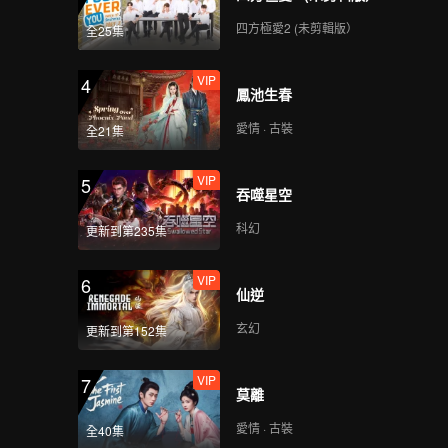
VIP
第8期下：捉迷藏之王誕
四方極愛2 (未剪輯版）
全25集
生！張鑫棟最後一秒破
防
VIP
4
鳳池生春
VIP
番外：“骨灰級”玩家展
愛情 · 古裝
全21集
開對決！跑酷大神當場
崩潰
VIP
5
吞噬星空
科幻
更新到第235集
VIP
6
仙逆
玄幻
更新到第152集
VIP
7
莫離
愛情 · 古裝
全40集