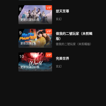
VIP
8
逆天至尊
玄幻
更新到第533集
VIP
9
做我的二號玩家（未剪輯
版）
更新到第3集
做我的二號玩家（未剪輯版）
VIP
10
完美世界
玄幻
更新到第280集