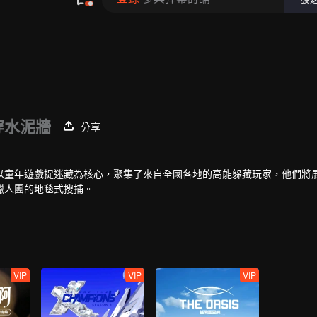
穿水泥牆
分享
以童年遊戲捉迷藏為核心，聚集了來自全國各地的高能躲藏玩家，他們將
獵人團的地毯式搜捕。
VIP
VIP
VIP