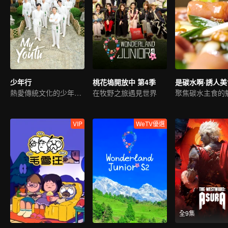
少年行
桃花塢開放中 第4季
是碳水啊·誘人
熱愛傳統文化的少年來啦
在牧野之旅遇見世界
聚焦碳水主食的
VIP
WeTV優選
全9集