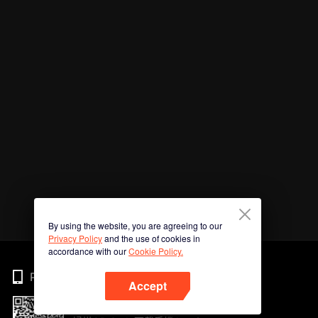
By using the website, you are agreeing to our
Privacy Policy
and the use of cookies in
accordance with our
Cookie Policy.
Phone
Accept