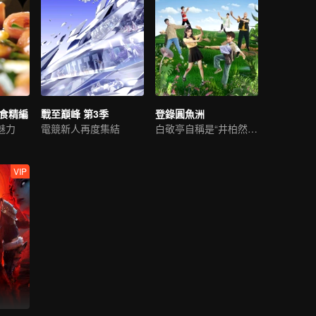
美食精編
戰至巔峰 第3季
登錄圓魚洲
魅力
電競新人再度集結
白敬亭自稱是“井柏然”？
VIP