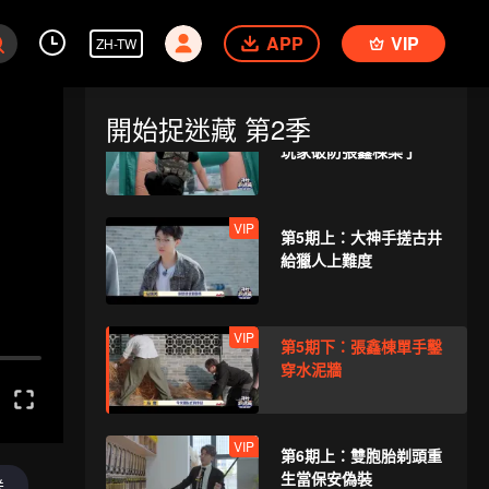
VIP
第4期上：大神手搓“馬
APP
屁股”天衣無縫
VIP
ZH-TW
開始捉迷藏 第2季
VIP
第4期下：打破四連勝！
玩家破防張鑫棟樂了
VIP
第5期上：大神手搓古井
給獵人上難度
VIP
第5期下：張鑫棟單手鑿
穿水泥牆
VIP
第6期上：雙胞胎剃頭重
生當保安偽裝