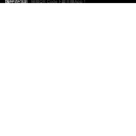
掃描QR Code下載手機App！
幫助與回饋
關
意見反饋
加
聯
電郵
ted.