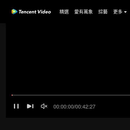
精選
愛有萬象
綜藝
更多