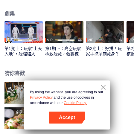
工技能、驚人的身體技能以及非凡的腦力，以各種奇招躲避不同獵人團的地毯
式搜捕。
劇集
VIP
VIP
VIP
VIP
第1期上：玩家“上天
第1期下：高空玩家
第2期上：好拼！玩
第
入地”，躲貓貓大戰
極致躲藏，張鑫棟破
家手挖茅廁藏身？
核
開啟
防了
猜你喜歡
By using the website, you are agreeing to our
少年行
Privacy Policy
and the use of cookies in
accordance with our
Cookie Policy.
Accept
是碳水啊·誘人美食精編
打開App