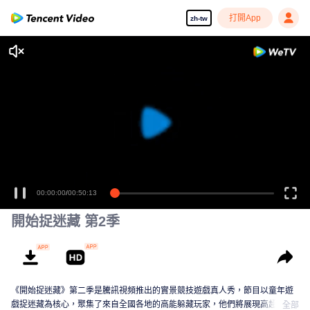
打開App
zh-tw
00:00:00
/
00:50:13
開始捉迷藏 第2季
《開始捉迷藏》第二季是騰訊視頻推出的實景競技遊戲真人秀，節目以童年遊
戲捉迷藏為核心，聚集了來自全國各地的高能躲藏玩家，他們將展現高超的手
全部