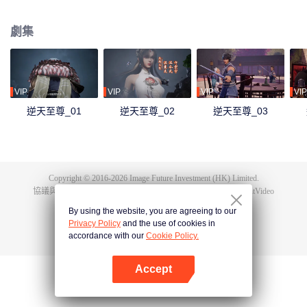
下眾多，為神界最強之人，精通天下萬術。彼時的鴻蒙至尊雖實力強大但待人
和善，仁慈寬厚，對朋友充滿信任，以平等的態度看待人仙神三界。在域外宇
劇集
宙入侵時，鴻蒙至尊被混沌至尊和始源至尊設計聯手殺害，並詛咒其萬世輪
迴。鴻蒙至尊親人手下被殺，家園被奪，理念被改，就連最疼愛的徒兒靈霞天
尊也背叛了他。而且在他萬世輪迴中被世世滅門，直到最後一世轉生到了譚雲
身上。 譚雲是望月鎮小貴族譚家的少爺，但鴻蒙至尊轉生之人需要受到生死刺
激才能覺醒。在婚禮中，譚雲撞見未婚妻與司徒家少爺偷情並被毆打，在將死
VIP
VIP
VIP
VIP
之時終於覺醒了鴻蒙至尊的記憶。 原先廢柴的譚雲憑藉著鴻蒙神胎，逆天改
逆天至尊_01
逆天至尊_02
逆天至尊_03
命，擁有了神級的天賦，然後開始修煉前世的功法，快速提升修為。譚雲先是
報了家仇，再進皇甫聖宗。此後他憑藉著鴻蒙至尊的智慧和術法在皇甫聖宗平
步青雲，一路成為宗主，最終統一了天罰大陸。在此期間，他遇見了轉世的屬
下和妻子，找到了自己身為至尊時使用的神器，知曉了神界發生的大事，並且
也收穫了多位風姿卓絕的佳麗。
Copyright © 2016-
2026
Image Future Investment (HK) Limited.
協議與條款
|
隱私協議
|
Cookie Policy
|
意見反饋
|
@
TencentVideo
By using the website, you are agreeing to our
Privacy Policy
and the use of cookies in
accordance with our
Cookie Policy.
Accept
打開App