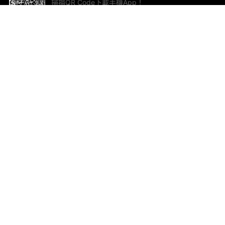
掃描QR Code下載手機App！
幫助與回饋
關
意見反饋
加
聯
電郵
ted.