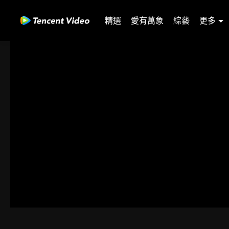
精選
愛有萬象
綜藝
更多