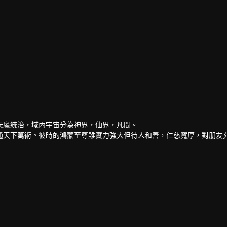
天魔統治，域內宇宙分為神界，仙界，凡間。
通天下萬術。彼時的鴻蒙至尊雖實力強大但待人和善，仁慈寬厚，對朋友
混沌至尊和始源至尊設計聯手殺害，並詛咒其萬世輪迴。鴻蒙至尊親人手
在他萬世輪迴中被世世滅門，直到最後一世轉生到了譚雲身上。
刺激才能覺醒。在婚禮中，譚雲撞見未婚妻與司徒家少爺偷情並被毆打，
後開始修煉前世的功法，快速提升修為。譚雲先是報了家仇，再進皇甫聖
，最終統一了天罰大陸。在此期間，他遇見了轉世的屬下和妻子，找到了
卓絕的佳麗。