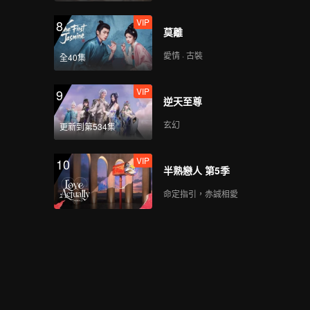
VIP
8
莫離
愛情 · 古裝
全40集
VIP
9
逆天至尊
玄幻
更新到第534集
VIP
10
半熟戀人 第5季
命定指引，赤誠相愛