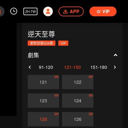
APP
VIP
ZH-TW
逆天至尊
更新到第534集
VIP
劇集
61-90
91-120
121-150
151-180
181-
VIP
VIP
121
122
VIP
VIP
123
124
VIP
VIP
125
126