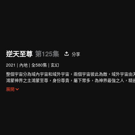
逆天至尊
第125集
分享
2021
|
內地
|
全580集
|
玄幻
整個宇宙分為域內宇宙和域外宇宙，兩個宇宙彼此為敵，域外宇宙由
鴻蒙神界之主鴻蒙至尊，身份尊貴，屬下眾多，為神界最強之人，精
任，以平等的態度看待人仙神三界。在域外宇宙入侵時，鴻蒙至尊被
展開
家園被奪，理念被改，就連最疼愛的徒兒靈霞天尊也背叛了他。而且
譚雲是望月鎮小貴族譚家的少爺，但鴻蒙至尊轉生之人需要受到生死
時終於覺醒了鴻蒙至尊的記憶。
原先廢柴的譚雲憑藉著鴻蒙神胎，逆天改命，擁有了神級的天賦，然
他憑藉著鴻蒙至尊的智慧和術法在皇甫聖宗平步青雲，一路成為宗主
至尊時使用的神器，知曉了神界發生的大事，並且也收穫了多位風姿