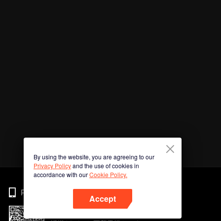
By using the website, you are agreeing to our
Privacy Policy
and the use of cookies in
accordance with our
Cookie Policy.
Phone
Accept