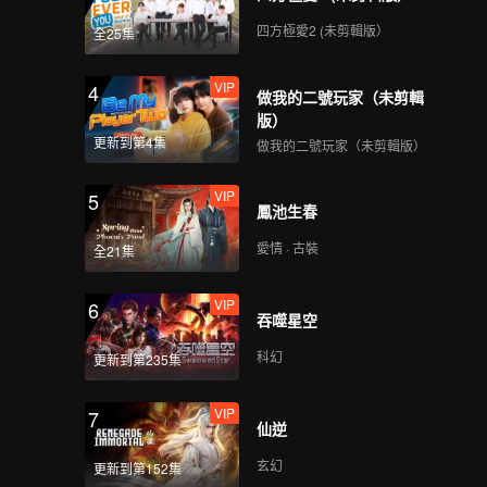
VIP
VIP
四方極愛2 (未剪輯版）
全25集
141
142
VIP
4
做我的二號玩家（未剪輯
VIP
VIP
143
144
版）
更新到第4集
做我的二號玩家（未剪輯版）
VIP
VIP
145
146
VIP
5
鳳池生春
VIP
VIP
愛情 · 古裝
全21集
147
148
VIP
6
VIP
VIP
吞噬星空
149
150
科幻
更新到第235集
VIP
7
仙逆
玄幻
更新到第152集