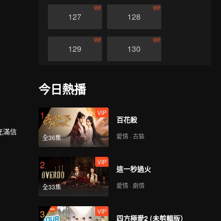
VIP
VIP
127
128
VIP
VIP
129
130
VIP
VIP
131
132
今日熱播
VIP
VIP
133
134
VIP
1
百花殺
充滿信
愛情 · 古裝
全36集
VIP
VIP
下被殺，
135
136
在將死之
VIP
2
這一秒過火
VIP
VIP
宗。此後
137
138
自己身為
愛情 · 劇情
全33集
VIP
VIP
139
140
VIP
3
四方極愛2 (未剪輯版）