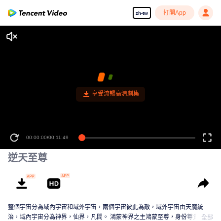
打開App
zh-tw
00:00:00
/
00:11:49
逆天至尊
整個宇宙分為域內宇宙和域外宇宙，兩個宇宙彼此為敵，域外宇宙由天魔統
治，域內宇宙分為神界，仙界，凡間。 鴻蒙神界之主鴻蒙至尊，身份尊貴，屬
全部