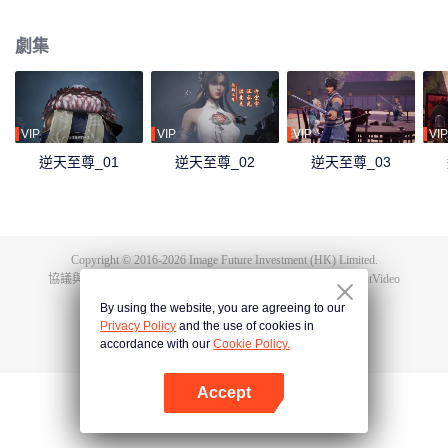
下眾多，為神界最強之人，精通天下萬術。彼時的鴻蒙至尊雖實力強大但待人
和善，仁慈寬厚，對朋友充滿信任，以平等的態度看待人仙神三界。在域外宇
劇集
宙入侵時，鴻蒙至尊被混沌至尊和始源至尊設計聯手殺害，並詛咒其萬世輪
迴。鴻蒙至尊親人手下被殺，家園被奪，理念被改，就連最疼愛的徒兒靈霞天
尊也背叛了他。而且在他萬世輪迴中被世世滅門，直到最後一世轉生到了譚雲
身上。 譚雲是望月鎮小貴族譚家的少爺，但鴻蒙至尊轉生之人需要受到生死刺
激才能覺醒。在婚禮中，譚雲撞見未婚妻與司徒家少爺偷情並被毆打，在將死
VIP
VIP
VIP
VIP
之時終於覺醒了鴻蒙至尊的記憶。 原先廢柴的譚雲憑藉著鴻蒙神胎，逆天改
逆天至尊_01
逆天至尊_02
逆天至尊_03
命，擁有了神級的天賦，然後開始修煉前世的功法，快速提升修為。譚雲先是
報了家仇，再進皇甫聖宗。此後他憑藉著鴻蒙至尊的智慧和術法在皇甫聖宗平
步青雲，一路成為宗主，最終統一了天罰大陸。在此期間，他遇見了轉世的屬
下和妻子，找到了自己身為至尊時使用的神器，知曉了神界發生的大事，並且
也收穫了多位風姿卓絕的佳麗。
Copyright © 2016-
2026
Image Future Investment (HK) Limited.
協議與條款
|
隱私協議
|
Cookie Policy
|
意見反饋
|
@
TencentVideo
By using the website, you are agreeing to our
Privacy Policy
and the use of cookies in
accordance with our
Cookie Policy.
Accept
打開App