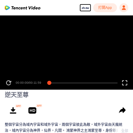
打開App
zh-tw
00:00:00
/
00:11:59
逆天至尊
整個宇宙分為域內宇宙和域外宇宙，兩個宇宙彼此為敵，域外宇宙由天魔統
治，域內宇宙分為神界，仙界，凡間。 鴻蒙神界之主鴻蒙至尊，身份尊貴，屬
全部