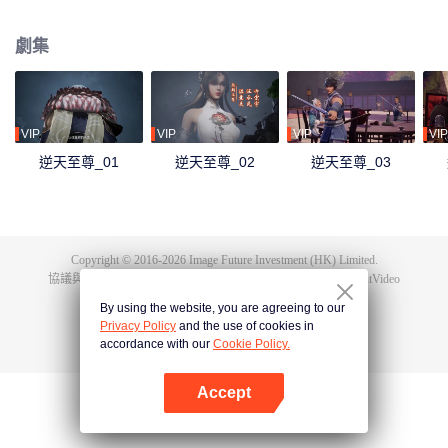
下眾多，為神界最強之人，精通天下萬術。彼時的鴻蒙至尊雖實力強大但待人
和善，仁慈寬厚，對朋友充滿信任，以平等的態度看待人仙神三界。在域外宇
劇集
宙入侵時，鴻蒙至尊被混沌至尊和始源至尊設計聯手殺害，並詛咒其萬世輪
迴。鴻蒙至尊親人手下被殺，家園被奪，理念被改，就連最疼愛的徒兒靈霞天
尊也背叛了他。而且在他萬世輪迴中被世世滅門，直到最後一世轉生到了譚雲
身上。 譚雲是望月鎮小貴族譚家的少爺，但鴻蒙至尊轉生之人需要受到生死刺
激才能覺醒。在婚禮中，譚雲撞見未婚妻與司徒家少爺偷情並被毆打，在將死
VIP
VIP
VIP
VIP
之時終於覺醒了鴻蒙至尊的記憶。 原先廢柴的譚雲憑藉著鴻蒙神胎，逆天改
逆天至尊_01
逆天至尊_02
逆天至尊_03
命，擁有了神級的天賦，然後開始修煉前世的功法，快速提升修為。譚雲先是
報了家仇，再進皇甫聖宗。此後他憑藉著鴻蒙至尊的智慧和術法在皇甫聖宗平
步青雲，一路成為宗主，最終統一了天罰大陸。在此期間，他遇見了轉世的屬
下和妻子，找到了自己身為至尊時使用的神器，知曉了神界發生的大事，並且
也收穫了多位風姿卓絕的佳麗。
Copyright © 2016-
2026
Image Future Investment (HK) Limited.
協議與條款
|
隱私協議
|
Cookie Policy
|
意見反饋
|
@
TencentVideo
By using the website, you are agreeing to our
Privacy Policy
and the use of cookies in
accordance with our
Cookie Policy.
Accept
打開App