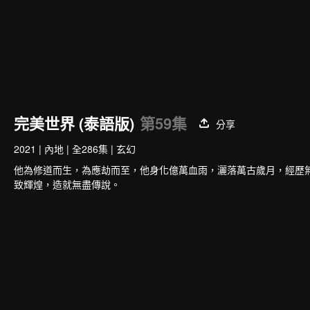
完美世界 (泰語版)
第59集
分享
2021
|
內地
|
全286集
|
玄幻
他為修道而生，為應劫而至，他身化億萬血雨，灑落萬古歲月，經歷
致輝煌，造就無盡傳說。