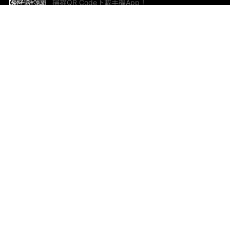
掃描QR Code下載手機App！
幫助與回饋
關
意見反饋
加
聯
電郵
ted.