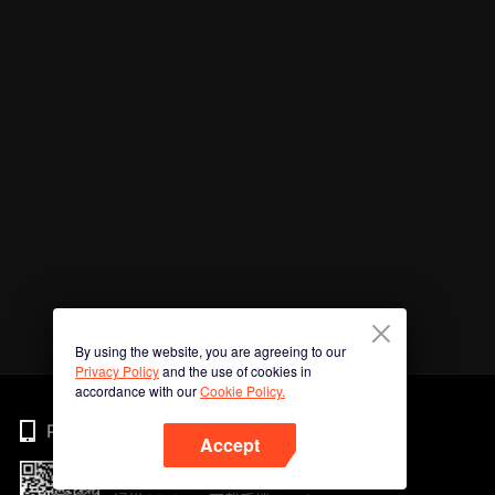
By using the website, you are agreeing to our
Privacy Policy
and the use of cookies in
accordance with our
Cookie Policy.
Phone
Accept