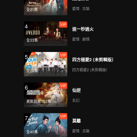
愛情 · 古裝
全21集
VIP
4
這一秒過火
愛情 · 劇情
全33集
VIP
5
四方極愛2 (未剪輯版）
四方極愛2 (未剪輯版）
全25集
VIP
6
仙逆
玄幻
更新到第152集
VIP
7
莫離
愛情 · 古裝
全40集