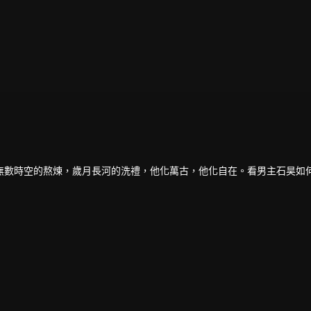
無數時空的熬煉，歲月長河的洗禮，他化萬古，他化自在。看男主石昊如