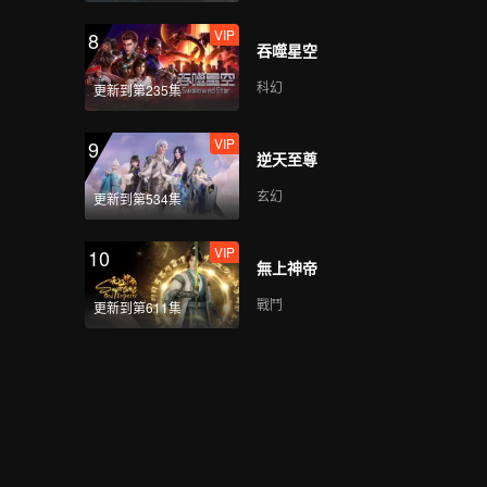
VIP
8
吞噬星空
科幻
更新到第235集
VIP
9
逆天至尊
玄幻
更新到第534集
VIP
10
無上神帝
戰鬥
更新到第611集