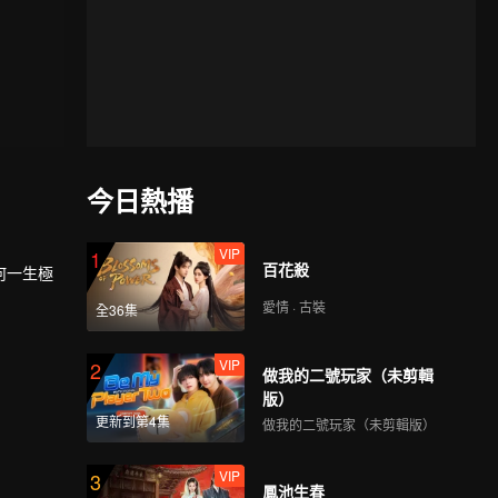
今日熱播
VIP
1
百花殺
何一生極
愛情 · 古裝
全36集
VIP
2
做我的二號玩家（未剪輯
版）
更新到第4集
做我的二號玩家（未剪輯版）
VIP
3
鳳池生春