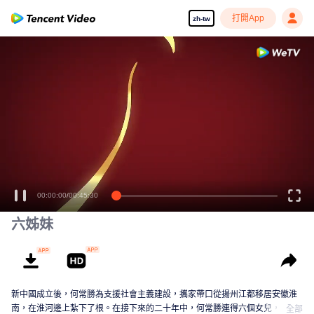
打開App
zh-tw
00:00:00
/
00:45:30
六姊妹
新中國成立後，何常勝為支援社會主義建設，攜家帶口從揚州江都移居安徽淮
南，在淮河邊上紮下了根。在接下來的二十年中，何常勝連得六個女兒，卻在
全部