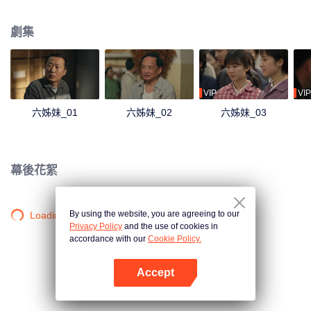
一場車禍中告別人世。大姐何家麗和奶奶何文氏、媽媽劉美心一起承擔起了家
庭重擔，安頓妹妹們成家立業。時代在變化，何家六姊妹也經歷了婚戀、工
劇集
作、生活等命運起伏，但她們團結一心，共同面對人生的風雨，在生活的磨礪
中，六姊妹們也終於明白父親生前反覆強調的“家”的意義。
VIP
VIP
六姊妹_01
六姊妹_02
六姊妹_03
幕後花絮
By using the website, you are agreeing to our
Loading…
Privacy Policy
and the use of cookies in
accordance with our
Cookie Policy.
Accept
打開App